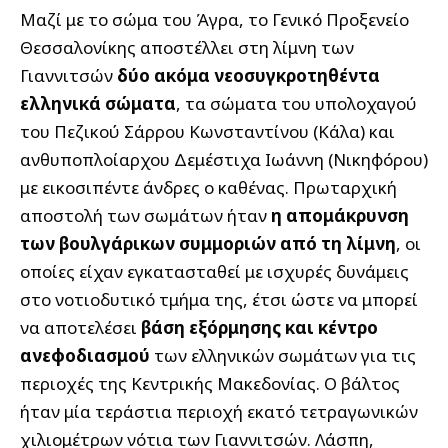
Μαζί με το σώμα του Άγρα, το Γενικό Προξενείο
Θεσσαλονίκης αποστέλλει στη λίμνη των
Γιαννιτσών
δύο ακόμα νεοσυγκροτηθέντα
ελληνικά σώματα
, τα σώματα του υπολοχαγού
του Πεζικού Σάρρου Κωνσταντίνου (Κάλα) και
ανθυποπλοίαρχου Δεμέστιχα Ιωάννη (Νικηφόρου)
με εικοσιπέντε άνδρες ο καθένας. Πρωταρχική
αποστολή των σωμάτων ήταν
η απομάκρυνση
των βουλγάρικων συμμοριών από τη λίμνη
, οι
οποίες είχαν εγκατασταθεί με ισχυρές δυνάμεις
στο νοτιοδυτικό τμήμα της, έτσι ώστε να μπορεί
να αποτελέσει
βάση εξόρμησης και κέντρο
ανεφοδιασμού
των ελληνικών σωμάτων για τις
περιοχές της Κεντρικής Μακεδονίας. Ο βάλτος
ήταν μία τεράστια περιοχή εκατό τετραγωνικών
χιλιομέτρων νότια των Γιαννιτσών. Λάσπη,