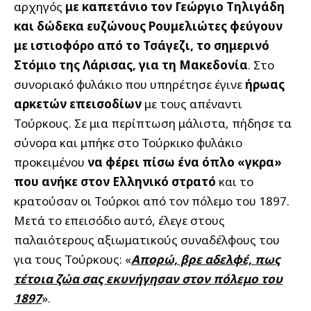
αρχηγός
με καπετάνιο τον Γεώργιο Τηλιγάδη
και δώδεκα ευζώνους Ρουμελιώτες φεύγουν
με ιστιοφόρο από το Τσάγεζι, το σημερινό
Στόμιο της Λάρισας, για τη Μακεδονία
. Στο
συνοριακό φυλάκιο που υπηρέτησε έγινε
ήρωας
αρκετών επεισοδίων
με τους απέναντι
Τούρκους. Σε μια περίπτωση μάλιστα, πήδησε τα
σύνορα και μπήκε στο Τούρκικο φυλάκιο
προκειμένου
να φέρει πίσω ένα όπλο «γκρα»
που ανήκε στον Ελληνικό στρατό
και το
κρατούσαν οι Τούρκοι από τον πόλεμο του 1897.
Μετά το επεισόδιο αυτό, έλεγε στους
παλαιότερους αξιωματικούς συναδέλφους του
για τους Τούρκους: «
Απορώ, βρε αδελφέ, πως
τέτοια ζώα σας εκυνήγησαν στον πόλεμο του
1897
».