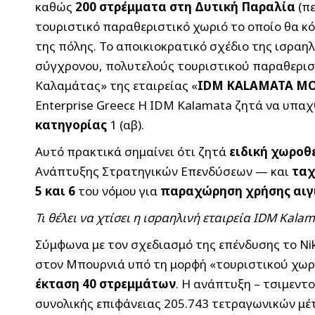
καθώς
200 στρέμματα στη Δυτική Παραλία
(πε
τουριστικό παραθεριστικό χωριό το οποίο θα κ
της πόλης. Το αποικιοκρατικό σχέδιο της ισραη
σύγχρονου, πολυτελούς τουριστικού παραθερισ
Καλαμάτας» της εταιρείας «
IDM KALAMATA Μ
Εnterprise Greecε Η IDM Kalamata ζητά να υπαχ
κατηγορίας
1 (αβ).
Αυτό πρακτικά σημαίνει ότι ζητά
ειδική χωροθ
Ανάπτυξης Στρατηγικών Επενδύσεων — και
ταχ
5 και 6
του νόμου για
παραχώρηση χρήσης αιγι
Τι θέλει να χτίσει η ισραηλινή εταιρεία IDM Kala
Σύμφωνα με τον σχεδιασμό της επένδυσης το Ni
στον Μπουρνιά υπό τη μορφή «τουριστικού χωριο
έκταση 40 στρεμμάτων
. Η ανάπτυξη – τσιμεν
συνολικής επιφάνειας 205.743 τετραγωνικών μέ