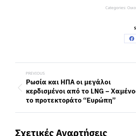
Categories:
Οικο
S
S
o
F
Post
PREVIOUS
navigation
Ρωσία και ΗΠΑ οι μεγάλοι
κερδισμένοι από το LNG – Χαμένο
Previous
το προτεκτοράτο “Ευρώπη”
post:
Σχετικές Αναρτήσεις