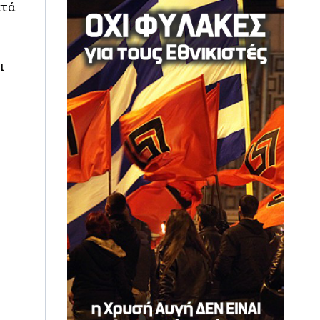
ετά
ι