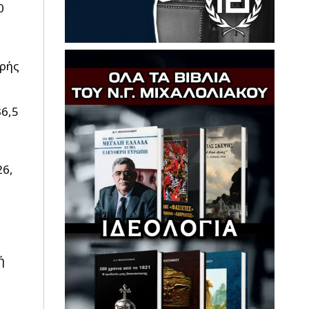
0
κρής
6,5
26,
ή