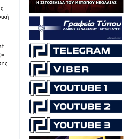
ής
γική
κή
)».
σης