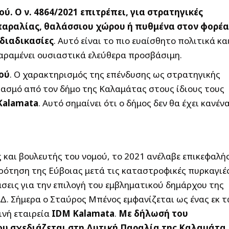
. Ο ν. 4864/2021 επιτρέπει, για στρατηγικές
παραλίας, θαλάσσιου χώρου ή πυθμένα στον φορέα
 διαδικασίες
. Αυτό είναι το πιο ευαίσθητο πολιτικά κα
παραμένει ουσιαστικά ελεύθερα προσβάσιμη.
ού
. Ο χαρακτηρισμός της επένδυσης ως στρατηγικής
ιασμό από τον δήμο της Καλαμάτας στους ίδιους τους
Kalamata
. Αυτό σημαίνει ότι ο δήμος δεν θα έχει κανέν
αι βουλευτής του νομού, το 2021 ανέλαβε επικεφαλή
ότηση της Εύβοιας μετά τις καταστροφικές πυρκαγιές
σεις για την επιλογή του εμβληματικού δημάρχου της
ΝΔ. Σήμερα ο Σταύρος Μπένος εμφανίζεται ως ένας εκ 
ινή εταιρεία
IDM Kalamata
.
Με δήλωσή του
ου σχεδιάζεται στη Δυτική Παραλία της Καλαμάτα