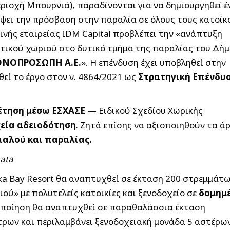
ριοχή Μπουρνιά), παραδίνονται για να δημιουργηθεί έ
όψει την πρόσβαση στην παραλία σε όλους τους κατοίκ
λινής εταιρείας IDM Capital προβλέπει την «ανάπτυξη
τικού χωριού στο δυτικό τμήμα της παραλίας του Δή
ΟΝΟΠΡΟΣΩΠΗ Α.Ε.
». Η επένδυση έχει υποβληθεί στην
θεί το έργο στον ν. 4864/2021 ως
Στρατηγική Επένδυ
έτηση μέσω ΕΣΧΑΣΕ
— Ειδικού Σχεδίου Χωρικής
εία αδειοδότηση
. Ζητά επίσης να αξιοποιηθούν τα ά
αλού και παραλίας.
mata
ka Bay Resort θα αναπτυχθεί σε έκταση 200 στρεμμάτ
ύ» με πολυτελείς κατοικίες και ξενοδοχείο σε
δομημ
τοποίηση θα αναπτυχθεί σε παραθαλάσσια έκταση
τρων και περιλαμβάνει ξενοδοχειακή μονάδα 5 αστέρω