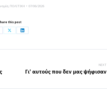
νομία
,
ΠΟΛΙΤΙΚΗ
07/06/2026
hare this post
hare
Share
Share
n
on
on
acebook
X
LinkedIn
NEXT
ς
Γι’ αυτούς που δεν μας ψήφισαν
Next
post: