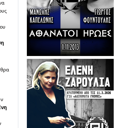
να
ους
μου
ση
ρθρα
ων
ένη
ν