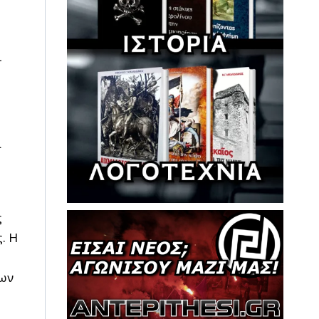
ι
α
ς
. Η
των