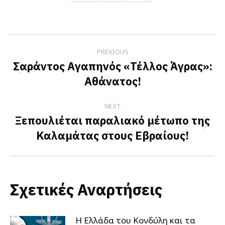
Share
Share
Share
on
on
on
Facebook
X
LinkedIn
Post
PREVIOUS
navigation
Σαράντος Αγαπηνός «Τέλλος Άγρας»:
Previous
Αθάνατος!
post:
NEXT
Ξεπουλιέται παραλιακό μέτωπο της
Next
Καλαμάτας στους Εβραίους!
post:
Σχετικές Αναρτήσεις
Η Ελλάδα του Κονδύλη και τα