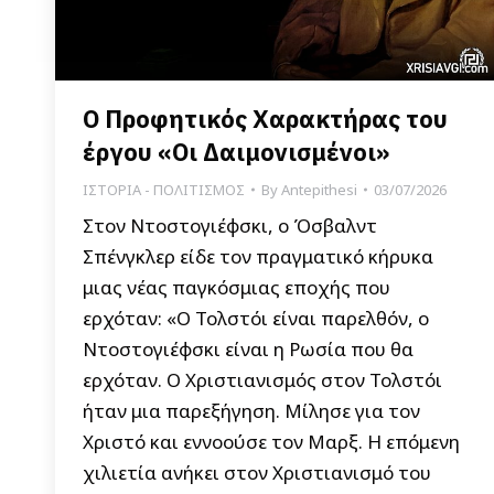
Ο Προφητικός Χαρακτήρας του
έργου «Οι Δαιμονισμένοι»
ΙΣΤΟΡΙΑ - ΠΟΛΙΤΙΣΜΟΣ
By
Antepithesi
03/07/2026
Στον Ντοστογιέφσκι, ο Όσβαλντ
Σπένγκλερ είδε τον πραγματικό κήρυκα
μιας νέας παγκόσμιας εποχής που
ερχόταν: «Ο Τολστόι είναι παρελθόν, ο
Ντοστογιέφσκι είναι η Ρωσία που θα
ερχόταν. Ο Χριστιανισμός στον Τολστόι
ήταν μια παρεξήγηση. Μίλησε για τον
Χριστό και εννοούσε τον Μαρξ. Η επόμενη
χιλιετία ανήκει στον Χριστιανισμό του