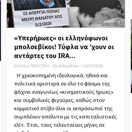
«Υπερήρωες» οι ελληνόφωνοι
μπολσεβίκοι! Τύφλα να ‘χουν οι
αντάρτες του IRA…
ΕΛΛΑΔΑ
,
ΠΟΛΙΤΙΚΗ
By
Antepithesi
02/07/2026
Η χρεοκοπημένη ιδεολογικά, ηθικά και
πολιτικά αριστερά σε όλο το φάσμα της
ψάχνει εναγωνίως «κινηματικούς ήρωες»
και συμβολικές φιγούρες, καθώς στον
κομματικό στίβο όλοι οι εκπρόσωποί της
συμπλέουν απόλυτα με τις καπιταλιστικές
ελίτ. Έτσι, τους τελευταίους μήνες σε