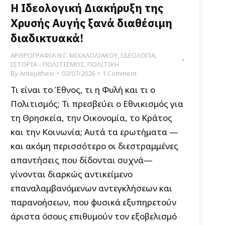
Η Ιδεολογική Διακήρυξη της
Χρυσής Αυγής ξανά διαθέσιμη
διαδικτυακά!
ΑΡΘΡΟΓΡΑΦΙΑ Ν.Γ. ΜΙΧΑΛΟΛΙΑΚΟΥ
,
ΙΔΕΟΛΟΓΙΑ
,
ΙΣΤΟΡΙΑ - ΠΟΛΙΤΙΣΜΟΣ
,
ΠΟΛΙΤΙΚΗ
By
Antepithesi
02/07/2026
1 Comment
Τι είναι το Έθνος, τι η Φυλή και τι ο
Πολιτι­σμός; Τι πρεσβεύει ο Εθνικισμός για
τη Θρησκεία, την Οικονομία, το Κράτος
και την Κοινωνία; Αυτά τα ερωτήματα —
και ακόμη περισσότερο οι διεστραμμένες
απαντήσεις που δίδονται συχνά—
γίνονται διαρκώς αντικείμενο
επαναλαμβανόμενων αντεγκλήσεων και
παρανοήσεων, που φυσικά εξυπηρετούν
άριστα όσους επιθυμούν τον εξοβελισμό