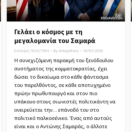
Γελάει ο κόσμος με τη
μεγαλομανία του Σαμαρά
ΕΛΛΑΔΑ
,
ΠΟΛΙΤΙΚΗ
By
Antepithesi
03/07/2026
Η συνεχιζόμενη παρακμή του ξενόδουλου
συστήματος της κομματοκρατίας, έχει
δώσει το δικαίωμα στο κάθε φάντασμα
του παρελθόντος, σε κάθε αποτυχημένο
πρώην πρωθυπουργό και στον πιο
υπάκουο στους σιωνιστές πολιτικάντη να
ονειρεύεται την… επάνοδό του στο
πολιτικό παλκοσένικο. Ένας από αυτούς
είναι και ο Αντώνης Σαμαράς, ο άλλοτε