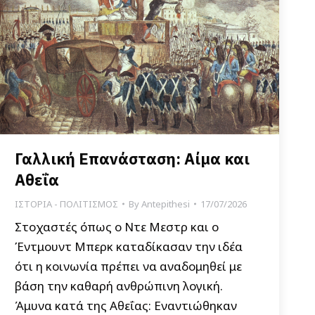
Γαλλική Επανάσταση: Αίμα και
Αθεΐα
ΙΣΤΟΡΙΑ - ΠΟΛΙΤΙΣΜΟΣ
By
Antepithesi
17/07/2026
Στοχαστές όπως ο Ντε Μεστρ και ο
Έντμουντ Μπερκ καταδίκασαν την ιδέα
ότι η κοινωνία πρέπει να αναδομηθεί με
βάση την καθαρή ανθρώπινη λογική.
Άμυνα κατά της Αθεΐας: Εναντιώθηκαν