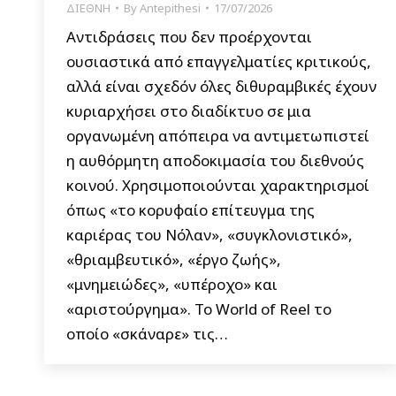
ΔΙΕΘΝΗ
By
Antepithesi
17/07/2026
Αντιδράσεις που δεν προέρχονται
ουσιαστικά από επαγγελματίες κριτικούς,
αλλά είναι σχεδόν όλες διθυραμβικές έχουν
κυριαρχήσει στο διαδίκτυο σε μια
οργανωμένη απόπειρα να αντιμετωπιστεί
η αυθόρμητη αποδοκιμασία του διεθνούς
κοινού. Χρησιμοποιούνται χαρακτηρισμοί
όπως «το κορυφαίο επίτευγμα της
καριέρας του Νόλαν», «συγκλονιστικό»,
«θριαμβευτικό», «έργο ζωής»,
«μνημειώδες», «υπέροχο» και
«αριστούργημα». Το World of Reel το
οποίο «σκάναρε» τις…