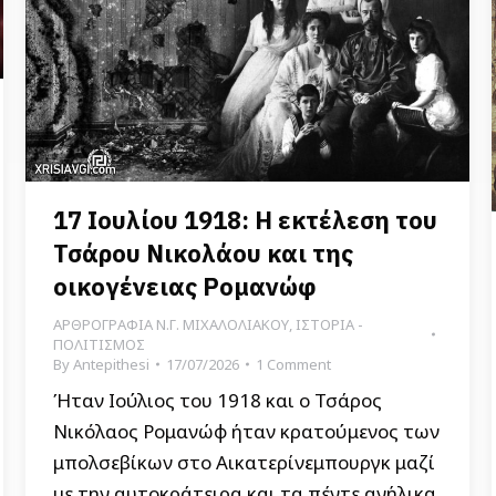
17 Ιουλίου 1918: Η εκτέλεση του
Τσάρου Νικολάου και της
οικογένειας Ρομανώφ
ΑΡΘΡΟΓΡΑΦΙΑ Ν.Γ. ΜΙΧΑΛΟΛΙΑΚΟΥ
,
ΙΣΤΟΡΙΑ -
ΠΟΛΙΤΙΣΜΟΣ
By
Antepithesi
17/07/2026
1 Comment
Ήταν Ιούλιος του 1918 και ο Τσάρος
Νικόλαος Ρομανώφ ήταν κρατούμενος των
μπολσεβίκων στο Αικατερίνεμπουργκ μαζί
με την αυτοκράτειρα και τα πέντε ανήλικα