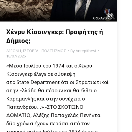
Χένρυ Κίσσινγκερ: Προφήτης ή
Δήμιος;
ΔΙΕΘΝΗ
,
ΙΣΤΟΡΙΑ - ΠΟΛΙΤΙΣΜΟΣ
By
Antepithesi
18/07/2026
«Μέσα Ιουλίου του 1974 και ο Χένρυ
Κίσσινγκερ έλεγε σε σύσκεψη
στο State Department ότι οι Στρατιωτικοί
στην Ελλάδα θα πέσουν και θα έλθει ο
Καραμανλής και στην συνέχεια ο
Παπανδρέου…» -ΣΤΟ ΣΚΟΤΕΙΝΟ
ΔΩΜΑΤΙΟ, Αλέξης Παπαχελάς Πενήντα
δύο χρόνια έχουν περάσει από τον
τραγικό εκείνο Ιούλιο του 1974 όταν ο