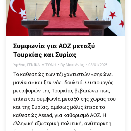
Συμφωνία για ΑΟΖ μεταξύ
Τουρκίας και Συρίας
Άρθρα
,
ΓΕΝΙΚΑ
,
ΔΙΕΘΝΗ
By
Μακεδνός
08/01/2025
Το καθεστώς των τζιχαντιστών «σηκώνει
μανίκια» και ξεκινάει δουλειά. Ο υπουργός
μεταφορών της Τουρκίας βεβαιώνει πως
επίκειται συμφωνία μεταξύ της χώρας του
και της Συρίας, αμέσως μόλις έπεσε το
καθεστώς Assad, για καθορισμό ΑΟΖ. Η
ελληνική εξωτερική πολιτική, ανύπαρκτη