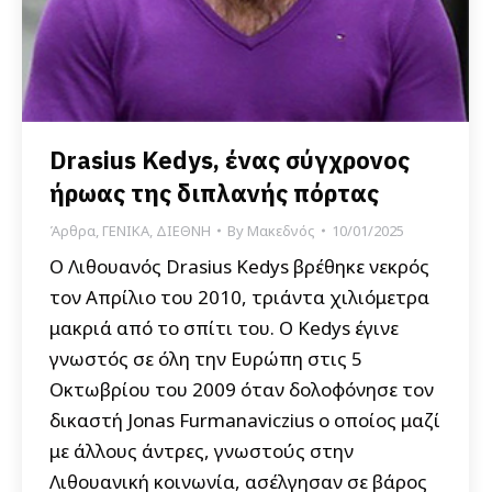
Drasius Kedys, ένας σύγχρονος
ήρωας της διπλανής πόρτας
Άρθρα
,
ΓΕΝΙΚΑ
,
ΔΙΕΘΝΗ
By
Μακεδνός
10/01/2025
Ο Λιθουανός Drasius Kedys βρέθηκε νεκρός
τον Απρίλιο του 2010, τριάντα χιλιόμετρα
μακριά από το σπίτι του. Ο Kedys έγινε
γνωστός σε όλη την Ευρώπη στις 5
Οκτωβρίου του 2009 όταν δολοφόνησε τον
δικαστή Jonas Furmanaviczius ο οποίος μαζί
με άλλους άντρες, γνωστούς στην
Λιθουανική κοινωνία, ασέλγησαν σε βάρος