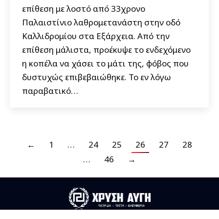
επίθεση με λοστό από 33χρονο
Παλαιστίνιο λαθρομετανάστη στην οδό
Καλλιδρομίου στα Εξάρχεια. Από την
επίθεση μάλιστα, προέκυψε το ενδεχόμενο
η κοπέλα να χάσει το μάτι της, φόβος που
δυστυχώς επιβεβαιώθηκε. Το εν λόγω
παραβατικό…
←
1
…
24
25
26
27
28
…
46
→