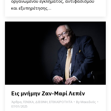
οργανωμένου εγκλήματος, αντιφασισμού
και εξυπηρέτησης…
Εις μνήμην Ζαν-Μαρί Λεπέν
Άρθρα
,
ΓΕΝΙΚΑ
,
ΔΙΕΘΝΗ
,
ΕΠΙΚΑΙΡΟΤΗΤΑ
By
Μακεδνός
07/01/2025