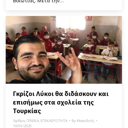
Βοιωτίας. Μετά την…
Γκρίζοι Λύκοι θα διδάσκουν και
επισήμως στα σχολεία της
Τουρκίας
Άρθρα
,
ΓΕΝΙΚΑ
,
ΕΠΙΚΑΙΡΟΤΗΤΑ
By
Μακεδνός
10/01/2025