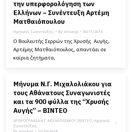
την υπερφορολόγηση των
Ελλήνων – Συνέντευξη Αρτέμη
Ματθαιόπουλου
Ηχητικές Συνεντεύξεις
By
xrisiavgi
06/11/2014
Ο Βουλευτής Σερρών της Χρυσής Αυγής,
Αρτέμης Ματθαιόπουλος, απαντάει σε
καίρια ζητήματα,
Μήνυμα Ν.Γ. Μιχαλολιάκου για
τους Αθάνατους Συναγωνιστές
και τα 900 φύλλα της “Χρυσής
Αυγής” – ΒΙΝΤΕΟ
ΑΡΘΡΟΓΡΑΦΙΑ Ν.Γ. ΜΙΧΑΛΟΛΙΑΚΟΥ
,
ΒΙΝΤΕΟ
,
Ηχητικές
Συνεντεύξεις
By
xrisiavgi
31/10/2014