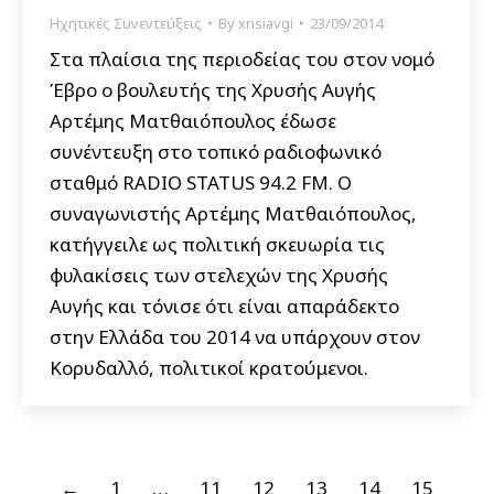
Ηχητικές Συνεντεύξεις
By
xrisiavgi
23/09/2014
Στα πλαίσια της περιοδείας του στον νομό
Έβρο ο βουλευτής της Χρυσής Αυγής
Αρτέμης Ματθαιόπουλος έδωσε
συνέντευξη στο τοπικό ραδιοφωνικό
σταθμό RADIO STATUS 94.2 FM. Ο
συναγωνιστής Αρτέμης Ματθαιόπουλος,
κατήγγειλε ως πολιτική σκευωρία τις
φυλακίσεις των στελεχών της Χρυσής
Αυγής και τόνισε ότι είναι απαράδεκτο
στην Ελλάδα του 2014 να υπάρχουν στον
Κορυδαλλό, πολιτικοί κρατούμενοι.
←
1
…
11
12
13
14
15