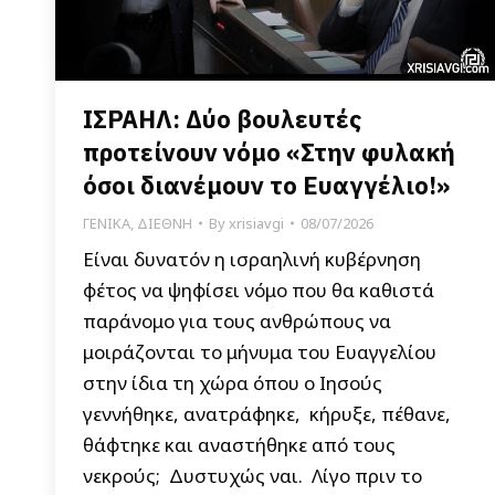
ΙΣΡΑΗΛ: Δύο βουλευτές
προτείνουν νόμο «Στην φυλακή
όσοι διανέμουν το Ευαγγέλιο!»
ΓΕΝΙΚΑ
,
ΔΙΕΘΝΗ
By
xrisiavgi
08/07/2026
Είναι δυνατόν η ισραηλινή κυβέρνηση
φέτος να ψηφίσει νόμο που θα καθιστά
παράνομο για τους ανθρώπους να
μοιράζονται το μήνυμα του Ευαγγελίου
στην ίδια τη χώρα όπου ο Ιησούς
γεννήθηκε, ανατράφηκε, κήρυξε, πέθανε,
θάφτηκε και αναστήθηκε από τους
νεκρούς; Δυστυχώς ναι. Λίγο πριν το