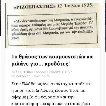
Το θράσος των κομμουνιστών να
μιλάνε για… προδότες!
Άρθρα
,
ΓΕΝΙΚΑ
,
ΕΛΛΑΔΑ
,
ΕΠΙΚΑΙΡΟΤΗΤΑ
By
Μακεδνός
02/03/2026
Στην Ελλάδα ως γνωστόν ισχύει απόλυτα
η ρήση «ό,τι δηλώσεις είσαι». Έτσι, με
αφορμή μία φωτογραφία και την
κινητοποίηση του κράτους να αποκτήσει