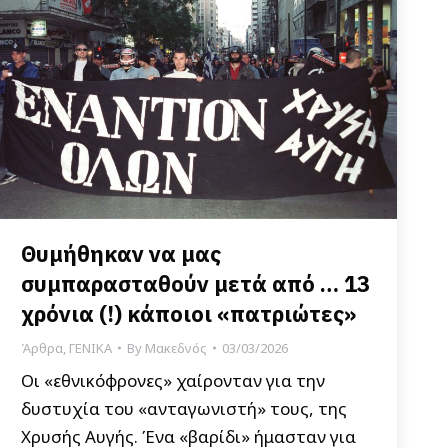
Θυμήθηκαν να μας
συμπαρασταθούν μετά από … 13
χρόνια (!) κάποιοι «πατριώτες»
Άρθρα
,
ΓΕΝΙΚΑ
By
Μακεδνός
03/03/2026
Οι «εθνικόφρονες» χαίρονταν για την
δυστυχία του «ανταγωνιστή» τους, της
Χρυσής Αυγής. Ένα «βαρίδι» ήμασταν για