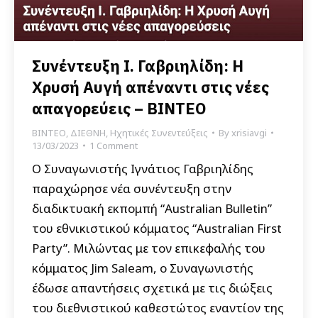
Συνέντευξη Ι. Γαβριηλίδη: Η
Χρυσή Αυγή απέναντι στις νέες
απαγορεύεις – ΒΙΝΤΕΟ
ΒΙΝΤΕΟ
,
ΔΙΕΘΝΗ
,
Ηχητικές Συνεντεύξεις
By
xrisiavgi
13/03/2023
1 Comment
Ο Συναγωνιστής Ιγνάτιος Γαβριηλίδης
παραχώρησε νέα συνέντευξη στην
διαδικτυακή εκπομπή “Australian Bulletin”
του εθνικιστικού κόμματος “Australian First
Party”. Μιλώντας με τον επικεφαλής του
κόμματος Jim Saleam, ο Συναγωνιστής
έδωσε απαντήσεις σχετικά με τις διώξεις
του διεθνιστικού καθεστώτος εναντίον της