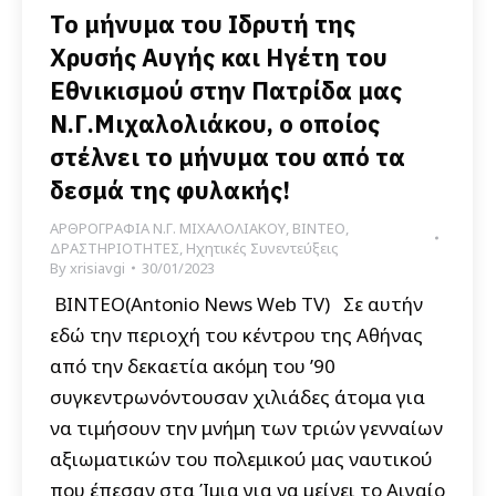
Το μήνυμα του Ιδρυτή της
Χρυσής Αυγής και Ηγέτη του
Εθνικισμού στην Πατρίδα μας
Ν.Γ.Μιχαλολιάκου, ο οποίος
στέλνει το μήνυμα του από τα
δεσμά της φυλακής!
ΑΡΘΡΟΓΡΑΦΙΑ Ν.Γ. ΜΙΧΑΛΟΛΙΑΚΟΥ
,
ΒΙΝΤΕΟ
,
ΔΡΑΣΤΗΡΙΟΤΗΤΕΣ
,
Ηχητικές Συνεντεύξεις
By
xrisiavgi
30/01/2023
BINTEO(Antonio News Web TV) Σε αυτήν
εδώ την περιοχή του κέντρου της Αθήνας
από την δεκαετία ακόμη του ’90
συγκεντρωνόντουσαν χιλιάδες άτομα για
να τιμήσουν την μνήμη των τριών γενναίων
αξιωματικών του πολεμικού μας ναυτικού
που έπεσαν στα Ίμια για να μείνει το Αιγαίο