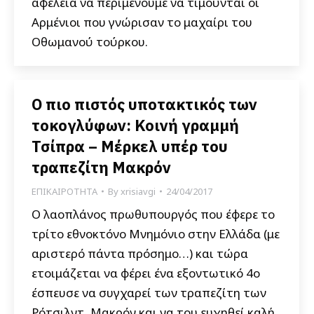
αφέλεια να περιμένουμε να τιμούνται οι
Αρμένιοι που γνώρισαν το μαχαίρι του
Οθωμανού τούρκου.
Ο πιο πιστός υποτακτικός των
τοκογλύφων: Κοινή γραμμή
Τσίπρα – Μέρκελ υπέρ του
τραπεζίτη Μακρόν
ΕΠΙΚΑΙΡΟΤΗΤΑ
By
xrisiavgi
24/04/2017
Ο λαοπλάνος πρωθυπουργός που έφερε το
τρίτο εθνοκτόνο Μνημόνιο στην Ελλάδα (με
αριστερό πάντα πρόσημο…) και τώρα
ετοιμάζεται να φέρει ένα εξοντωτικό 4ο
έσπευσε να συγχαρεί των τραπεζίτη των
Ρότσιλντ, Μακρόν και να του ευχηθεί καλή