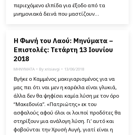
περιεχόμενο ελπίδα για έξοδο από τα
μνημονιακά δεινά που μαστίζουν…
Η Φωνή του Λαού: Μηνύματα –
Επιστολές: Τετάρτη 13 Ιουνίου
2018
ΜΗΝΥΜΑΤΑ
By
xrisiavgi
13/06/2018
Βγήκε ο Καμμένος μακιγιαρισμένος για να
μας πει ότι ναι μεν η καρέκλα είναι γλυκιά,
άλλα δεν θα ψηφίσει καμία λύση με τον όρο
“Μακεδονία”. «Πατριώτης» εκ του
ασφαλούς αφού όλοι οι λοιποί προδότες θα
στηρίξουν μια ανάλογη λύση. Γι’ αυτό και
φοβούνται την Χρυσή Αυγή, γιατί είναι η