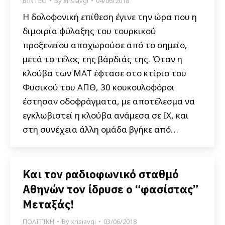
ΒΙΝΤΕΟ
By
xrisiavgi
04/06/2018
Η δολοφονική επίθεση έγινε την ώρα που η
διμοιρία φύλαξης του τουρκικού
προξενείου αποχωρούσε από το σημείο,
μετά το τέλος της βάρδιάς της. Όταν η
κλούβα των ΜΑΤ έφτασε στο κτίριο του
Φυσικού του ΑΠΘ, 30 κουκουλοφόροι
έστησαν οδοφράγματα, με αποτέλεσμα να
εγκλωβιστεί η κλούβα ανάμεσα σε ΙΧ, και
στη συνέχεια άλλη ομάδα βγήκε από…
Και τον ραδιοφωνικό σταθμό
Αθηνών τον ίδρυσε ο “φασίστας”
Μεταξάς!
ΠΟΛΙΤΙΚΗ
By
xrisiavgi
03/06/2018