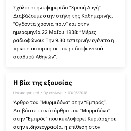
Σχόλιο στην εφημερίδα “Χρυσή Αυγή”
Διαβάζουμε στην στήλη της Καθημερινής,
“Ογδόντα χρόνια πριν” και στην
ημερομηνία 22 Μαΐου 1938: “Μέρες
ραδιοφώνου: Την 9.30 εσπερινήν εγένετο η
πρώτη εκπομπή εκ του ραδιοφωνικού
σταθμού Αθηνών”.
Η βία της εξουσίας
Uncategorized
By
xrisiavgi
03/06/2018
Άρθρο του “Μυρμιδόνα” στην “Εμπρός”.
Διαβάστε το νέο άρθρο του “Μυρμιδόνα”
στην “Εμπρός” που κυκλοφορεί Kυριάρχησε
στην ειδησεογραφία, η επίθεση στον