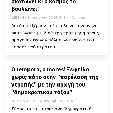
σκοτώνει κι ο κόσμος το
βουλώνει!
ΔΙΕΘΝΗ
By
xrisiavgi
09/06/2018
1 Comment
Αυτό που ξέρουν πολύ καλά να κάνουν (να
σκοτώνουν, με ιδιαίτερη προτίμηση στους
αμάχους), έκαναν πάλι οι «γενναίοι» του
ισραηλινού στρατού.
O tempora, o mores! Ξεφτίλα
χωρίς πάτο στην “παρέλαση της
ντροπής” με την αρωγή του
“δημοκρατικού τόξου”
ΕΠΙΚΑΙΡΟΤΗΤΑ
By
xrisiavgi
09/06/2018
Σύσσωμο το… περήφανο “δημοκρατικό