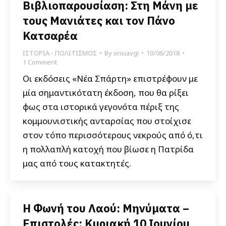
Βιβλιοπαρουσίαση: Στη Μάνη με
τους Μανιάτες και τον Πάνο
Κατσαρέα
ΙΣΤΟΡΙΑ - ΠΟΛΙΤΙΣΜΟΣ
By
xrisiavgi
10/06/2018
1 Comment
Οι εκδόσεις «Νέα Σπάρτη» επιστρέφουν με
μία σημαντικότατη έκδοση, που θα ρίξει
φως στα ιστορικά γεγονότα πέριξ της
κομμουνιστικής ανταρσίας που στοίχισε
στον τόπο περισσότερους νεκρούς από ό,τι
η πολλαπλή κατοχή που βίωσε η Πατρίδα
μας από τους κατακτητές.
Η Φωνή του Λαού: Μηνύματα –
Επιστολές: Κυριακή 10 Ιουνίου