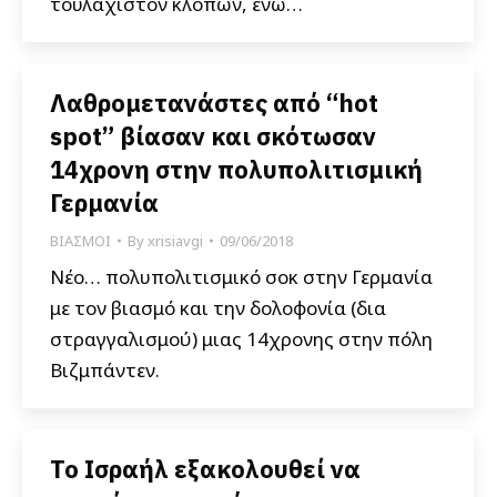
τουλάχιστον κλοπών, ενώ…
Λαθρομετανάστες από “hot
spot” βίασαν και σκότωσαν
14χρονη στην πολυπολιτισμική
Γερμανία
ΒΙΑΣΜΟΙ
By
xrisiavgi
09/06/2018
Νέο… πολυπολιτισμικό σοκ στην Γερμανία
με τον βιασμό και την δολοφονία (δια
στραγγαλισμού) μιας 14χρονης στην πόλη
Βιζμπάντεν.
Το Ισραήλ εξακολουθεί να