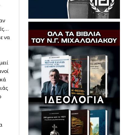
α
αν
κές…
ε να
μειί
ανοί
ικά
λιάς
ο
α