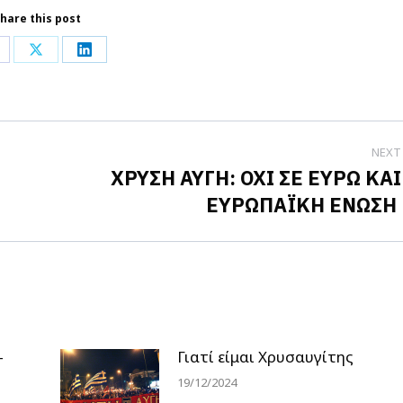
hare this post
hare
Share
Share
n
on
on
acebook
X
LinkedIn
NEXT
ΧΡΥΣΗ ΑΥΓΗ: ΟΧΙ ΣΕ ΕΥΡΩ ΚΑΙ
Next
ΕΥΡΩΠΑΪΚΗ ΕΝΩΣΗ
post:
-
Γιατί είμαι Χρυσαυγίτης
19/12/2024