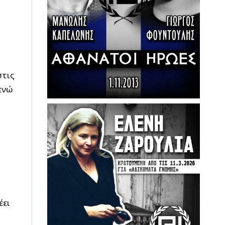
στις
ενώ
έει