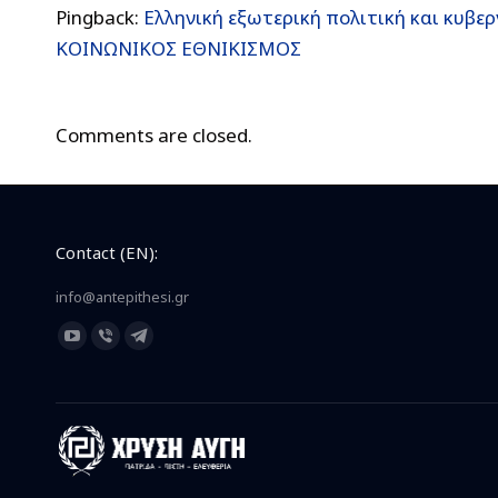
Pingback:
Ελληνική εξωτερική πολιτική και κυβε
ΚΟΙΝΩΝΙΚΟΣ ΕΘΝΙΚΙΣΜΟΣ
Comments are closed.
Contact (EN):
info@antepithesi.gr
Find us on:
YouTube
Viber
Telegram
page
page
page
opens
opens
opens
in
in
in
new
new
new
window
window
window