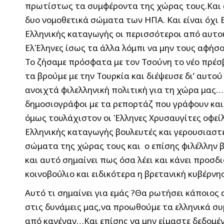
πρωτίστως τα συμφέροντα της χώρας τους.Και 
δυο νομοθετικά σώματα των ΗΠΑ. Και είναι όχι 
Ελληνικής καταγωγής οι περισσότεροι από αυτο
ΕλΈληνες ίσως τα άλλα λόμπι να μην τους αφήσ
Το ζήσαμε πρόσφατα με τον Τσούνη το νέο πρέσ
τα βρούμε με την Τουρκία και διέψευσε δι’ αυτο
ανοιχτά φιλελληνική πολιτική για τη χώρα μας…
δημοσιογράφοι με τα ρεπορτάζ που γράφουν και 
όμως τουλάχιστον οι Έλληνες Χρυσαυγίτες οφείλ
Ελληνικής καταγωγής βουλευτές και γερουσιαστ
σώματα της χώρας τους και ο επίσης φιλέλλην β
και αυτό σημαίνει πως όσα λέει και κάνει προσδ
κοινοβούλιο και ειδικότερα η βρετανική κυβέρν
Αυτό τι σημαίνει για εμάς ?Θα ρωτήσει κάποιος
στις δυνάμεις μας,να προωθούμε τα ελληνικά συ
από κανέναν…Και επίσης να μην είμαστε δεδομέν