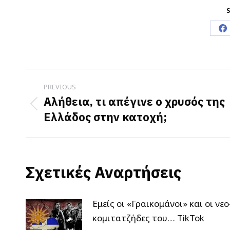
S
S
o
F
Post
PREVIOUS
navigation
Αλήθεια, τι απέγινε ο χρυσός της
Previous
Ελλάδος στην κατοχή;
post:
Σχετικές Αναρτήσεις
Εμείς οι «Γραικομάνοι» και οι νεο
κομιτατζήδες του… TikTok