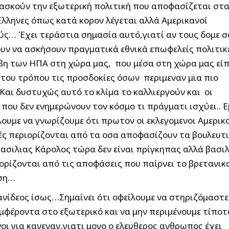
ασκούν την εξωτερική πολιτική που αποφασίζεται στ
Ελληνες όπως κατά κορον λέγεται αλλά Αμερικανοί
ύς… Έχει τεράστια σημασία αυτό,γιατί αν τους δομε σ
ουν να ασκήσουν πραγματικά εθνικά επωφελείς πολιτι
βη των ΗΠΑ στη χώρα μας, που μέσα στη χώρα μας είπ
ύ του τρόπου τις προσδοκίες όσων περιμεναν μια πιο
Και δυστυχώς αυτό το κλίμα το καλλιεργούν και οι
που δεν ενημερώνουν τον κόσμο τι πράγματι ισχύει.. Ε
ουμε να γνωρίζουμε ότι πρωτον οι εκλεγομενοι Αμερικ
ές περιορίζονται από τα οσα αποφασίζουν τα βουλευτ
ασιλιας Κάρολος τώρα δεν είναι πρίγκηπας αλλά βασι
ιορίζονται από τις αποφάσεις που παίρνει το βρετανικ
ηση…
 ανίδεος ίσως…Σημαίνει ότι οφείλουμε να στηριζόμαστε
μφέροντα στο εξωτερικό και να μην περιμένουμε τίποτ
οι για κανεναν,γιατι μονο ο ελευθερος ανθρωπος έχει