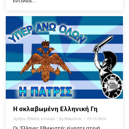
εντολέα…
Η σκλαβωμένη Ελληνική Γη
Άρθρα
,
ΓΕΝΙΚΑ
,
ΕΛΛΑΔΑ
By
Μακεδνός
27/11/2024
Οι Έλληνες Εθνικιστές είμαστε στενά