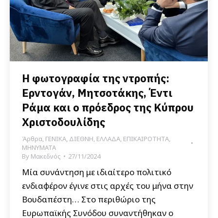
Η φωτογραφία της ντροπής:
Ερντογάν, Μητσοτάκης, Έντι
Ράμα και ο πρόεδρος της Κύπρου
Χριστοδουλίδης
Άρθρα
,
ΓΕΝΙΚΑ
,
ΔΙΕΘΝΗ
,
ΕΛΛΑΔΑ
,
ΕΠΙΚΑΙΡΟΤΗΤΑ
,
ΜΗΝΥΜΑΤΑ
By
Μακεδνός
27/11/2024
Μία συνάντηση με ιδιαίτερο πολιτικό
ενδιαφέρον έγινε στις αρχές του μήνα στην
Βουδαπέστη… Στο περιθώριο της
Ευρωπαϊκής Συνόδου συναντήθηκαν ο