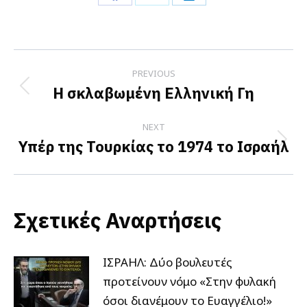
Share
Share
Share
on
on
on
Facebook
X
LinkedIn
Post
PREVIOUS
navigation
Η σκλαβωμένη Ελληνική Γη
Previous
post:
NEXT
Υπέρ της Τουρκίας το 1974 το Ισραήλ
Next
post:
Σχετικές Αναρτήσεις
ΙΣΡΑΗΛ: Δύο βουλευτές
προτείνουν νόμο «Στην φυλακή
όσοι διανέμουν το Ευαγγέλιο!»