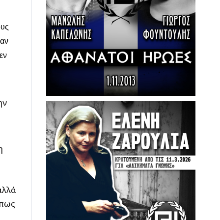
ους
χαν
εν
ην
η
αλλά
όπως