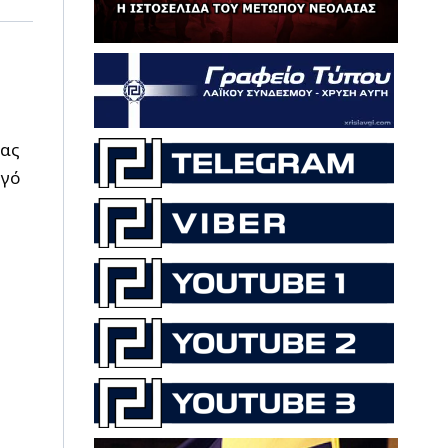
ίας
γό