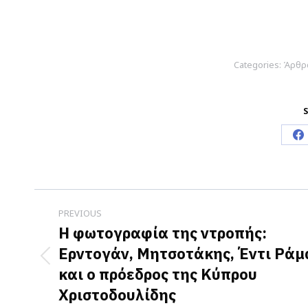
Categories:
Άρθρ
S
S
o
F
Post
PREVIOUS
navigation
Η φωτογραφία της ντροπής:
Ερντογάν, Μητσοτάκης, Έντι Ράμ
Previous
και ο πρόεδρος της Κύπρου
post:
Χριστοδουλίδης