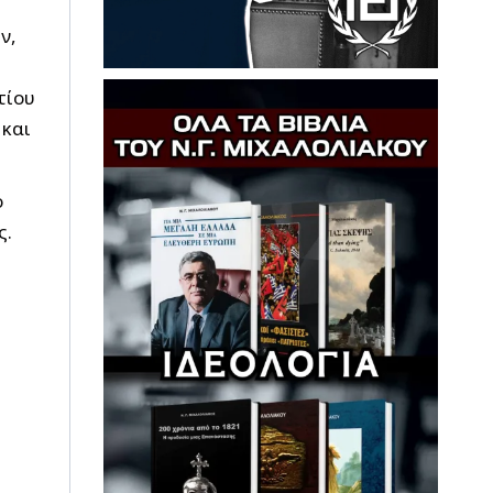
ν,
τίου
 και
ο
ς.