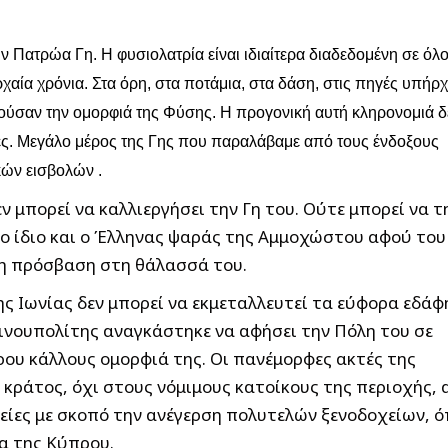
ην Πατρώα Γη. Η φυσιολατρία είναι ιδιαίτερα διαδεδομένη σε όλ
αία χρόνια. Στα όρη, στα ποτάμια, στα δάση, στις πηγές υπήρ
νούσαν την ομορφιά της Φύσης. Η προγονική αυτή κληρονομιά δ
ες. Μεγάλο μέρος της Γης που παραλάβαμε από τους ένδοξους
κών εισβολών .
 μπορεί να καλλιεργήσει την Γη του. Ούτε μπορεί να τ
 Το ίδιο και ο Έλληνας ψαράς της Αμμοχώστου αφού του
 η πρόσβαση στη θάλασσά του.
ς Ιωνίας δεν μπορεί να εκμεταλλευτεί τα εύφορα εδάφ
νουπολίτης αναγκάστηκε να αφήσει την Πόλη του σε
ρου κάλλους ομορφιά της. Οι πανέμορφες ακτές της
κράτος, όχι στους νόμιμους κατοίκους της περιοχής, 
ρείες με σκοπό την ανέγερση πολυτελών ξενοδοχείων, 
α της Κύπρου.