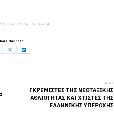
α
,
ΓΕΝΙΚΑ
,
ΕΛΛΑΔΑ
27/11/2024
hare this post
hare
Share
Share
n
on
on
acebook
X
LinkedIn
NEXT
ΓΚΡΕΜΙΣΤΕΣ ΤΗΣ ΝΕΟΤΑΞΙΚΗΣ
α
ΑΘΛΙΟΤΗΤΑΣ ΚΑΙ ΧΤΙΣΤΕΣ ΤΗΣ
Next
ΕΛΛΗΝΙΚΗΣ ΥΠΕΡΟΧΗΣ
post: