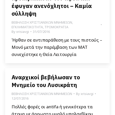
έφυγαν ανενόχλητοι – Καμία
σύλληψη
ΒΕΒΗΛΩΣΗ ΧΡΙΣΤΙΑΝΙΚΩΝ ΜΝΗΜΕΙΩΝ
,
ΕΓΚΛΗΜΑΤΙΚΟΤΗΤΑ
,
ΤΡΟΜΟΚΡΑΤΙΑ
By
xrisiavgi
31/07/2016
Ήρθαν σε αντιπαράθεση με τους πιστούς –
Μονό μετά την παρέμβαση των ΜΑΤ
συνεχίστηκε η Θεία Λειτουργία
Αναρχικοί βεβήλωσαν το
Μνημείο του Λυσικράτη
ΒΕΒΗΛΩΣΗ ΧΡΙΣΤΙΑΝΙΚΩΝ ΜΝΗΜΕΙΩΝ
By
xrisiavgi
12/07/2016
Πολλές φορές οι antifa ή γενικότερα τα
άτομα με άρρωστο μυαλό μπολσεβίκου