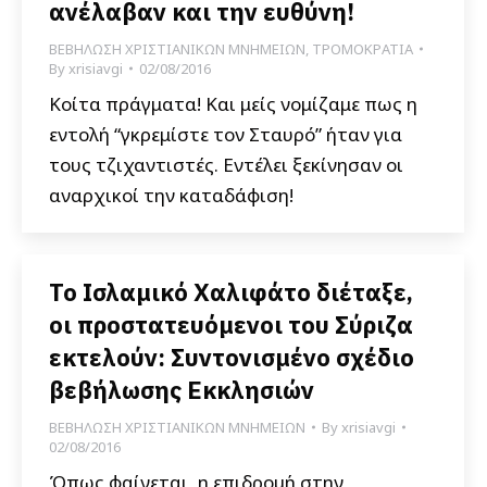
ανέλαβαν και την ευθύνη!
ΒΕΒΗΛΩΣΗ ΧΡΙΣΤΙΑΝΙΚΩΝ ΜΝΗΜΕΙΩΝ
,
ΤΡΟΜΟΚΡΑΤΙΑ
By
xrisiavgi
02/08/2016
Κοίτα πράγματα! Και μείς νομίζαμε πως η
εντολή “γκρεμίστε τον Σταυρό” ήταν για
τους τζιχαντιστές. Εντέλει ξεκίνησαν οι
αναρχικοί την καταδάφιση!
Το Ισλαμικό Χαλιφάτο διέταξε,
οι προστατευόμενοι του Σύριζα
εκτελούν: Συντονισμένο σχέδιο
βεβήλωσης Εκκλησιών
ΒΕΒΗΛΩΣΗ ΧΡΙΣΤΙΑΝΙΚΩΝ ΜΝΗΜΕΙΩΝ
By
xrisiavgi
02/08/2016
Όπως φαίνεται, η επιδρομή στην