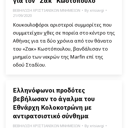
για τον “Ζακ” Κωστόπουλο
ΒΕΒΗΛΩΣΗ ΧΡΙΣΤΙΑΝΙΚΩΝ ΜΝΗΜΕΙΩΝ
By
xrisiavgi
21/09/2020
Κουκουλοφόροι αριστεροί συμμορίτες που
συμμετείχαν χθες σε πορεία στο κέντρο της
Αθήνας για τα δύο χρόνια από τον θάνατο
του «Ζακ» Κωστόπουλου, βανδάλισαν το
μνημείο των νεκρών της Marfin επί της
οδού Σταδίου.
Ελληνόφωνοι προδότες
βεβήλωσαν το άγαλμα του
Εθνάρχη Κολοκοτρώνη με
αντιρατσιστικό σύνθημα
ΒΕΒΗΛΩΣΗ ΧΡΙΣΤΙΑΝΙΚΩΝ ΜΝΗΜΕΙΩΝ
By
xrisiavgi