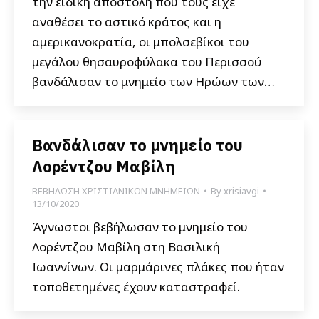
την ειδική αποστολή που τους είχε
αναθέσει το αστικό κράτος και η
αμερικανοκρατία, οι μπολσεβίκοι του
μεγάλου θησαυροφύλακα του Περισσού
βανδάλισαν το μνημείο των Ηρώων των…
Βανδάλισαν το μνημείο του
Λορέντζου Μαβίλη
ΒΕΒΗΛΩΣΗ ΧΡΙΣΤΙΑΝΙΚΩΝ ΜΝΗΜΕΙΩΝ
By
xrisiavgi
13/10/2020
Άγνωστοι βεβήλωσαν το μνημείο του
Λορέντζου Μαβίλη στη Βασιλική
Ιωαννίνων. Οι μαρμάρινες πλάκες που ήταν
τοποθετημένες έχουν καταστραφεί.