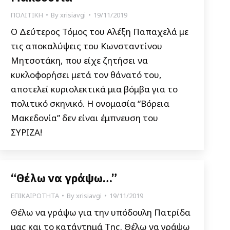
ΠΟΛΙΤΙΚΗ
By
xrisiavgi
19/11/2019
Ο Δεύτερος Τόμος του Αλέξη Παπαχελά με
τις αποκαλύψεις του Κωνσταντίνου
Μητσοτάκη, που είχε ζητήσει να
κυκλοφορήσει μετά τον θάνατό του,
αποτελεί κυριολεκτικά μια βόμβα για το
πολιτικό σκηνικό. Η ονομασία “Βόρεια
Μακεδονία” δεν είναι έμπνευση του
ΣΥΡΙΖΑ!
“Θέλω να γράψω…”
ΕΠΙΚΑΙΡΟΤΗΤΑ
By
xrisiavgi
19/11/2019
Θέλω να γράψω για την υπόδουλη Πατρίδα
μας και το κατάντημά Της. Θέλω να γράψω