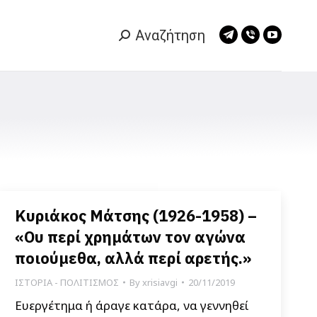
Αναζήτηση
Search:
Telegram
Viber
YouTub
page
page
page
opens
opens
opens
in
in
in
new
new
new
window
window
window
Κυριάκος Μάτσης (1926-1958) –
«Ου περί χρημάτων τον αγώνα
ποιούμεθα, αλλά περί αρετής.»
ΙΣΤΟΡΙΑ - ΠΟΛΙΤΙΣΜΟΣ
By
xrisiavgi
20/11/2019
Ευεργέτημα ή άραγε κατάρα, να γεννηθεί