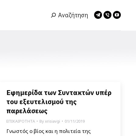
Αναζήτηση
Search:
Telegram
Viber
YouTub
page
page
page
opens
opens
opens
in
in
in
new
new
new
window
window
window
Εφημερίδα των Συντακτών υπέρ
του εξευτελισμού της
παρελάσεως
ΕΠΙΚΑΙΡΟΤΗΤΑ
By
xrisiavgi
01/11/2019
Γνωστός ο βίος και η πολιτεία της