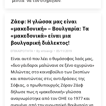
“μίντια” να τον στηρίξουν.
Ζάεφ: Η γλώσσα μας είναι
«μακεδονική» – Βουλγαρία: Τα
«μακεδονικά» είναι μια
βουλγαρική διάλεκτος!
ΕΠΙΚΑΙΡΟΤΗΤΑ
By
xrisiavgi
05/11/2019
Είναι αυτό που λέει ο θυμόσοφος λαός μας,
«δυο γάιδαροι μαλώνανε σε ξένο αχυρώνα»
Μιλώντας στο κοινοβούλιο των Σκοπίων
και απαντώντας στις αντιδράσεις της
Σόφιας, ο πρωθυπουργός Ζόραν Ζάεφ
δήλωσε πως η «μακεδονική» γλώσσα
αναγνωρίστηκε από τον ΟΗΕ το 1977 και
αναμένει από την ευρωπαϊκή Βουλγαρία να