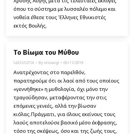
Χρυσής Αυγής μετά τις τελευταίες εκλογές
όπου το σύστημα με λυσσαλέο πόλεμο και
νοθεία έθεσε τους Έλληνες Εθνικιστές
εκτός Βουλής.
Το Βίωμα του Μύθου
ΙΔΕΟΛΟΓΙΑ
By
xrisiavgi
05/11/2019
Ανατρέχοντας στο παρελθόν,
παρατηρούμε ότι οι λαοί από τους οποίους
«γεννήθηκε» η μυθολογία, όχι μόνο την
τραγούδησαν, μεταφέροντας την στις
επόμενες γενεές, αλλά την βίωσαν
κιόλας.Πράγματι, για όλους εκείνους τους
λαούς αποτελούσε βασικό μέσο έκφρασης,
τόσο της σκέψεως, όσο και της ζωής τους,