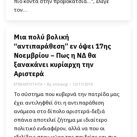
πιο κοντά στην προβοκάτσια…”, έλεγε
τον…
Μια πολύ βολική
“αντιπαράθεση” εν όψει 17ης
Νοεμβρίου – Πως η ΝΔ θα
ξανακάνει κυρίαρχη την
Αριστερά
ΕΠΙΚΑΙΡΟΤΗΤΑ
By
xrisiavgi
12/11/2019
Το σύστημα που κυβερνά την πατρίδα μας
έχει αντιληφθεί ότι η αντιπαράθεση
ανάμεσα στο δίπολο αριστερά-δεξιά
σπάνια αποτελεί ζήτημα με ιδιαίτερο
πολιτικό ενδιαφέρον, αλλά να που οι
εξελίξεις στον χώρο της παιδείας και πιο