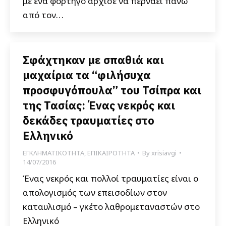
με ένα φορτηγό άρχισε να περνάει πάνω
από τον…
Σφάχτηκαν με σπαθιά και
μαχαίρια τα “φιλήσυχα
προσφυγόπουλα” του Τσίπρα και
της Τασίας: Ένας νεκρός και
δεκάδες τραυματίες στο
Ελληνικό
ΕΓΚΛΗΜΑΤΙΚΟΤΗΤΑ
,
ΕΠΙΚΑΙΡΟΤΗΤΑ
By
xrisiavgi
14/07/2016
Ένας νεκρός και πολλοί τραυματίες είναι ο
απολογισμός των επεισοδίων στον
καταυλισμό – γκέτο λαθρομεταναστών στο
Ελληνικό