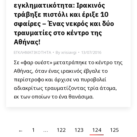
εγκληματικότητα: Ιρακινός
τράβηξε πιστόλι και έριξε 10
σφαίρες – Ένας νεκρός και δύο
τραυματίες στο κέντρο της
Αθήνας!
ΕΓΚΛΗΜΑΤΙΚΟΤΗΤΑ
By
xrisiavgi
13/07/2016
Σε «φαρ ουέστ» μετατράπηκε το κέντρο της
Αθήνας, όταν ένας ιρακινός έβγαλε το
περίστροφο και άρχισε να πυροβολεί
αδιακρίτως τραυματίζοντας τρία άτομα,
εκ των οποίων το ένα θανάσιμα.
←
1
…
122
123
124
125