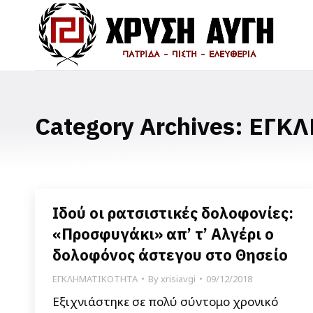
Category Archives:
ΕΓΚΛ
Ιδού οι ρατσιστικές δολοφονίες:
«Προσφυγάκι» απ’ τ’ Αλγέρι ο
δολοφόνος άστεγου στο Θησείο
ΕΓΚΛΗΜΑΤΙΚΟΤΗΤΑ
By
xrisiavgi
09/12/2018
Εξιχνιάστηκε σε πολύ σύντομο χρονικό