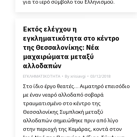
για το ιερό σύμβολο του Ελληνισμού.
Εκτός ελέγχου η
εγκληματικότητα στο κέντρο
της Θεσσαλονίκης: Νέα
μαχαιρώματα μεταξύ
αλλοδαπών
ΕΓΚΛΗΜΑΤΙΚΟΤΗΤΑ
By
xrisiavgi
03/12/2018
Στο ίδιο έργο θεατές… Αιματηρό επεισόδιο
με έναν νεαρό αλλοδαπό σοβαρά
τραυματισμένο στο κέντρο της
Θεσσαλονίκης Συμπλοκή μεταξύ
αλλοδαπών σημειώθηκε πριν από λίγο
στην περιοχή της Καμάρας, κοντά στον