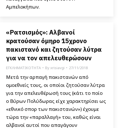
Αμπελοκήπων.
«Ρατσισμός»: Αλβανοί
κρατούσαν όμηρο 15χρονο
πακιστανό και ζητούσαν λύτρα
για να τον απελευθερώσουν
ΕΓΚΛΗΜΑΤΙΚΟΤΗΤΑ
By
xrisiavgi
27/11/2018
Μετά την αρπαγή πακιστανών από
ομοεθνείς τους, οι οποίοι ζητούσαν λύτρα
για την απελευθέρωσή τους (κάτι το ποίο
ο Βύρων Πολύδωρας είχε χαρακτηρίσει ως
«εθνικό σπορ των πακιστανών») έχουμε
τώρα την «παραλλαγή» του, καθώς είναι
αλβανοί αυτοί που απαγάγουν