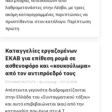
Νέο μπαράζ «επιδόσεων» από
λαθρομετανάστες στην Λέσβο, με τρεις
ακόμη καταγεγραμμένες περιπτώσεις να
προστίθενται στον κατάλογο. Περίπτωση
πρώτη
Καταγγελίες εργαζομένων
ΕΚΑΒ για επίθεση ρομά σε
ασθενοφόρο και «κουκούλωμα»
από τον αντιπρόεδρό τους
ΕΓΚΛΗΜΑΤΙΚΟΤΗΤΑ
By
xrisiavgi
07/12/2018
Απίστευτα γεγονότα διαδραματίζονται
στην Ελλάδα του «Συνταγματικού τόξου»
και αυτό επιβεβαιώνεται (και) από την
καταγγελία που έγινε στο Α.Τ.