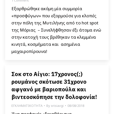
1 Comment
Εξαρθρώθηκε ακόμη μία συμμορία
«προσφύγων» που εξορμούσε για κλοπές
στην πόλη της Μυτιλήνης από το hot spot
της Μόριας – Συνελήφθησαν έξι άτομα ενώ
στην κατοχή τους βρέθηκαν τα κλεμμένα
κινητά, κοσμήματα και ασημένια
μαχαιροπίρουνα!
Σοκ στο Αίγιο: 17χρονος(;)
ρουμάνος σκότωσε 31χρονο
αφγανό με βαριοπούλα και
βιντεοσκόπησε την δολοφονία!
ΕΓΚΛΗΜΑΤΙΚΟΤΗΤΑ
By
xrisiavgi
08/08/2018
Ένα προφανές «ξεκαθάρισμα