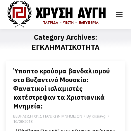
Category Archives:
ΕΓΚΛΗΜΑΤΙΚΟΤΗΤΑ
Ύποπτο κρούσμα βανδαλισμού
στο Βυζαντινό Μουσείο:
Φανατικοί ισλαμιστές
κατέστρεψαν τα Χριστιανικά
Μνημεία;
ΒΕΒΗΛΩΣΗ ΧΡΙΣΤΙΑΝΙΚΩΝ ΜΝΗΜΕΙΩΝ
By
xrisiavgi
16/08/2018
Η βάρβαρη “λογική” των τζιχαντιστών που