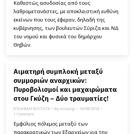
Καθεστώς ασυδοσίας από τους
λαθρομετανάστες, με αποκλειστική ευθύνη
εκείνων που τους έφεραν, δηλαδή της
κυβέρνησης, των βουλευτών Σύριζα και ΝΔ
του νομού και φυσικά του δημάρχου
Θηβών.
Αιματηρή συμπλοκή μεταξύ
συμμοριών αναρχικών:
Πυροβολισμοί και μαχαιρώματα
στου Γκύζη – Δύο τραυματίες!
ΕΓΚΛΗΜΑΤΙΚΟΤΗΤΑ
By
xrisiavgi
10/08/2018
1 Comment
Εμφύλιος πόλεμος μεταξύ των
παρακρατικών των Εξαρχείων για την