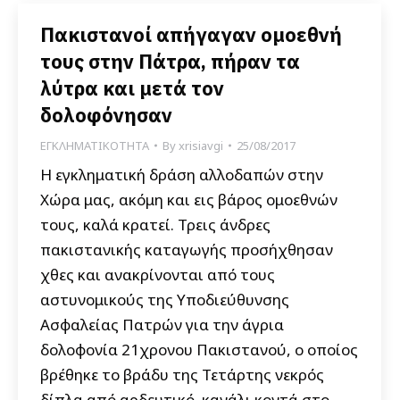
Πακιστανοί απήγαγαν ομοεθνή
τους στην Πάτρα, πήραν τα
λύτρα και μετά τον
δολοφόνησαν
ΕΓΚΛΗΜΑΤΙΚΟΤΗΤΑ
By
xrisiavgi
25/08/2017
Η εγκληματική δράση αλλοδαπών στην
Χώρα μας, ακόμη και εις βάρος ομοεθνών
τους, καλά κρατεί. Τρεις άνδρες
πακιστανικής καταγωγής προσήχθησαν
χθες και ανακρίνονται από τους
αστυνομικούς της Υποδιεύθυνσης
Ασφαλείας Πατρών για την άγρια
δολοφονία 21χρονου Πακιστανού, ο οποίος
βρέθηκε το βράδυ της Τετάρτης νεκρός
δίπλα από αρδευτικό κανάλι κοντά στο