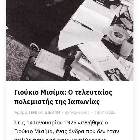
Γιούκιο Μισίμα: Ο τελευταίος
πολεμιστής της Ιαπωνίας
Άρθρα
,
ΓΕΝΙΚΑ
,
ΔΙΕΘΝΗ
By
Μακεδνός
18/01/2025
Στις 14 Ιανουαρίου 1925 γεννήθηκε ο
Γιούκιο Μισίμα, ένας άνδρα που δεν ήταν
απλώς ένας από τους μεγαλύτερους