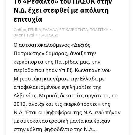
Το «Ρεσάλτο» του ΠΑΣΟΚ στην
Ν.Δ. έχει στεφθεί με απόλυτη
επιτυχία
Άρθρα
,
ΓΕΝΙΚΑ
,
ΕΛΛΑΔΑ
,
ΕΠΙΚΑΙΡΟΤΗΤΑ
,
ΠΟΛΙΤΙΚΗ
By
xrisiavgi
15/01/2025
Ο αυτοαποκαλούμενος «Δεξιός
Πατριώτης» Σαμαράς, άνοιξε την
κερκόπορτα της Πατρίδας μας, την
περίοδο που ήταν Υπ.Εξ. Κωνσταντίνου
Μητσοτάκη και γέμισε την Ελλάδα με
αποφυλακισμένους εγκληματίες της
Αλβανίας. Μερικές δεκαετίες αργότερα, το
2012, άνοιξε και τις «κερκόπορτες» της
Ν.Δ. Έτσι οι ψηφοφόροι της Ν.Δ. ενώ πήγαν
με αυτοκαταστροφική μανία και έριξαν
στην κάλπη ψηφοδέλτιο της Ν.Δ.…