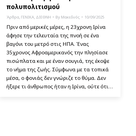
πολυπολιτισμού
Άρθρα
,
ΓΕΝΙΚΑ
,
ΔΙΕΘΝΗ
By
Μακεδνός
10/09/2025
Πριν από μερικές μέρες, η 23χρονη Ιρίνα
άφησε την τελευταία της πνοή σε ένα
βαγόνι του μετρό στις ΗΠΑ. Ένας
35χρονος Αφροαμερικανός την πλησίασε
πισώπλατα και με έναν σουγιά, της έκοψε
το νήμα της ζωής. Σύμφωνα με τα τοπικά
μέσα, ο φονιάς δεν γνώριζε το θύμα. Δεν
ήξερε τι άνθρωπος ήταν η Ιρίνα, ούτε ότι…