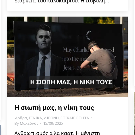
διάρκεια του καλοκαιριού. Η εισβολή…
Η σιωπή μας, η νίκη τους
Άρθρα
,
ΓΕΝΙΚΑ
,
ΔΙΕΘΝΗ
,
ΕΠΙΚΑΙΡΟΤΗΤΑ
By
Μακεδνός
15/09/2025
Ανθρωπισμός α λα καρτ. Η μέγιστη