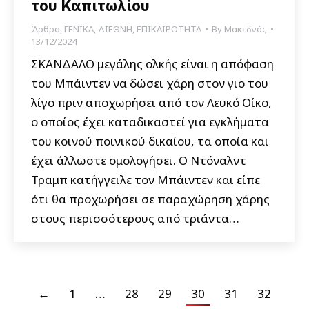
του Καπιτωλίου
Άρθρα
,
ΓΕΝΙΚΑ
,
ΔΙΕΘΝΗ
,
ΕΠΙΚΑΙΡΟΤΗΤΑ
By
Μακεδνός
13/12/2024
ΣΚΑΝΔΑΛΟ μεγάλης ολκής είναι η απόφαση
του Μπάιντεν να δώσει χάρη στον γιο του
λίγο πριν αποχωρήσει από τον Λευκό Οίκο,
ο οποίος έχει καταδικαστεί για εγκλήματα
του κοινού ποινικού δικαίου, τα οποία και
έχει άλλωστε ομολογήσει. Ο Ντόναλντ
Τραμπ κατήγγειλε τον Μπάιντεν και είπε
ότι θα προχωρήσει σε παραχώρηση χάρης
στους περισσότερους από τριάντα…
←
1
…
28
29
30
31
32