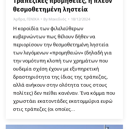
Τραπεζικές προμήθειες, η πλέον
θεσμοθετημένη ληστεία
Άρθρα
,
ΓΕΝΙΚΑ
By
Μακεδνός
18/12/2024
Η κοροϊδία των φιλελεύθερων
κυβερνώντων πως θέλουν δήθεν να
περιορίσουν την θεσμοθετημένη ληστεία
των λεγόμενων «προμηθειών» (δηλαδή για
την νομότυπη κλοπή των χρημάτων που
ουδεμία σχέση έχουν με εξυπηρετική
δραστηριότητα της ίδιας της τράπεζας,
αλλά ανήκουν στην ολότητα τους στους
πολίτες) δεν πείθει κανέναν. Ένα κόμμα που
χρωστάει εκατοντάδες εκατομμύρια ευρώ
στις τράπεζες (οι οποίες…