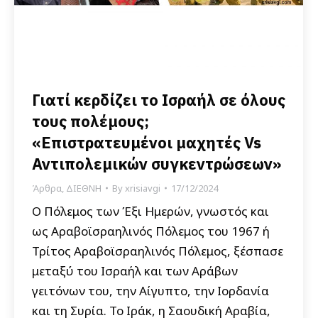
Γιατί κερδίζει το Ισραήλ σε όλους
τους πολέμους;
«Επιστρατευμένοι μαχητές Vs
Αντιπολεμικών συγκεντρώσεων»
Άρθρα
,
ΔΙΕΘΝΗ
By
xrisiavgi
17/12/2024
Ο Πόλεμος των Έξι Ημερών, γνωστός και
ως Αραβοϊσραηλινός Πόλεμος του 1967 ή
Τρίτος Αραβοϊσραηλινός Πόλεμος, ξέσπασε
μεταξύ του Ισραήλ και των Αράβων
γειτόνων του, την Αίγυπτο, την Ιορδανία
και τη Συρία. Το Ιράκ, η Σαουδική Αραβία,