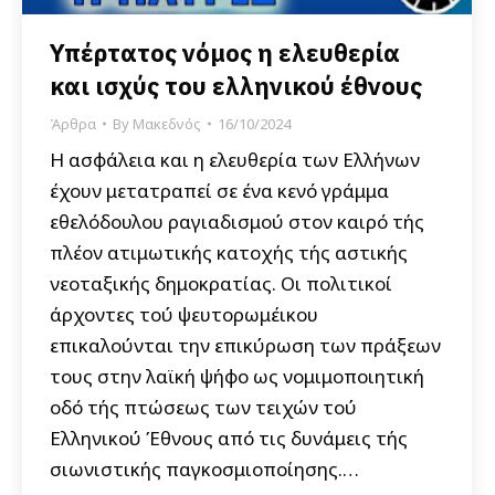
Υπέρτατος νόμος η ελευθερία
και ισχύς του ελληνικού έθνους
Άρθρα
By
Μακεδνός
16/10/2024
Η ασφάλεια και η ελευθερία των Ελλήνων
έχουν μετατραπεί σε ένα κενό γράμμα
εθελόδουλου ραγιαδισμού στον καιρό τής
πλέον ατιμωτικής κατοχής τής αστικής
νεοταξικής δημοκρατίας. Οι πολιτικοί
άρχοντες τού ψευτορωμέικου
επικαλούνται την επικύρωση των πράξεων
τους στην λαϊκή ψήφο ως νομιμοποιητική
οδό τής πτώσεως των τειχών τού
Ελληνικού Έθνους από τις δυνάμεις τής
σιωνιστικής παγκοσμιοποίησης.…