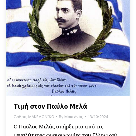
Τιμή στον Παύλο Μελά
Άρθρα
,
ΜΑΚΕΔΟΝΙΚΟ
By
Μακεδνός
13/10/2024
Ο Παύλος Μελάς υπήρξε μια από τις
μεγαλύτερες φυσιογνωμίες του Ελληνικού