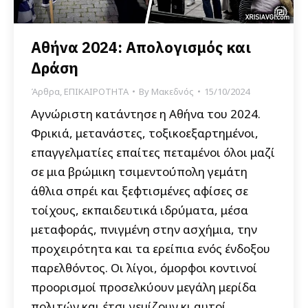
Αθήνα 2024: Απολογισμός και
Δράση
Άρθρα
,
ΕΠΙΚΑΙΡΟΤΗΤΑ
By
Μακεδνός
15/10/2024
Αγνώριστη κατάντησε η Αθήνα του 2024.
Φρικιά, μετανάστες, τοξικοεξαρτημένοι,
επαγγελματίες επαίτες πεταμένοι όλοι μαζί
σε μια βρώμικη τσιμεντούπολη γεμάτη
άθλια σπρέι και ξεφτισμένες αφίσες σε
τοίχους, εκπαιδευτικά ιδρύματα, μέσα
μεταφοράς, πνιγμένη στην ασχήμια, την
προχειρότητα και τα ερείπια ενός ένδοξου
παρελθόντος. Οι λίγοι, όμορφοι κοντινοί
προορισμοί προσελκύουν μεγάλη μερίδα
πολιτών και έτσι γεμίζουν κι αυτοί…