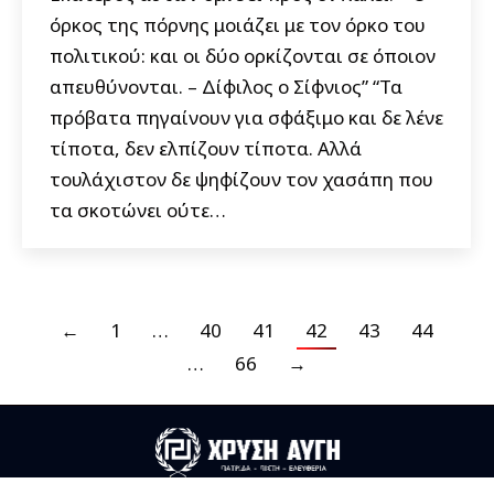
όρκος της πόρνης μοιάζει με τον όρκο του
πολιτικού: και οι δύο ορκίζονται σε όποιον
απευθύνονται. – Δίφιλος ο Σίφνιος” “Τα
πρόβατα πηγαίνουν για σφάξιμο και δε λένε
τίποτα, δεν ελπίζουν τίποτα. Αλλά
τουλάχιστον δε ψηφίζουν τον χασάπη που
τα σκοτώνει ούτε…
←
1
…
40
41
42
43
44
…
66
→