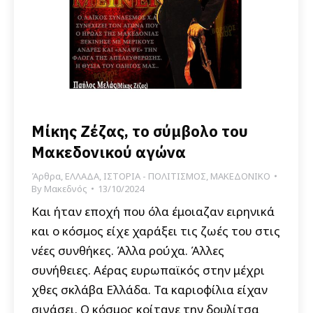
Μίκης Ζέζας, το σύμβολο του
Μακεδονικού αγώνα
Άρθρα
,
ΕΛΛΑΔΑ
,
ΙΣΤΟΡΙΑ - ΠΟΛΙΤΙΣΜΟΣ
,
ΜΑΚΕΔΟΝΙΚΟ
By
Μακεδνός
13/10/2024
Και ήταν εποχή που όλα έμοιαζαν ειρηνικά
και ο κόσμος είχε χαράξει τις ζωές του στις
νέες συνθήκες. Άλλα ρούχα. Άλλες
συνήθειες. Αέρας ευρωπαϊκός στην μέχρι
χθες σκλάβα Ελλάδα. Τα καριοφίλια είχαν
σιγάσει. Ο κόσμος κοίταγε την δουλίτσα