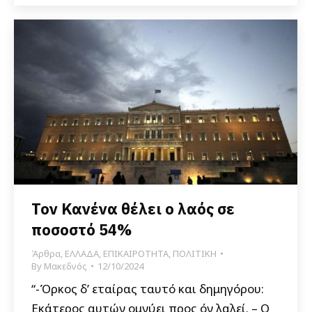
Τον Κανένα θέλει ο λαός σε
ποσοστό 54%
Άρθρα
,
ΕΛΛΑΔΑ
,
ΕΠΙΚΑΙΡΟΤΗΤΑ
,
ΠΟΛΙΤΙΚΗ
By
Μακεδνός
12/10/2024
“-Όρκος δ’ εταίρας ταυτό και δημηγόρου:
Εκάτερος αυτών ομνύει προς όν λαλεί. – Ο