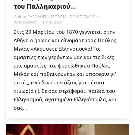
του Παλληκαριού…
Άρθρα
,
ΙΔΕΟΛΟΓΙΑ
,
ΙΣΤΟΡΙΑ - ΠΟΛΙΤΙΣΜΟΣ
By
Μακεδνός
14/10/2024
Στις 29 Μαρτίου του 1870 γεννιέται στην
Αθήνα ο ήρωας και εθνομάρτυρας Παύλος
Μελάς «Ακούσετε Ελληνόπουλα! Τις
αμαρτίες των γερόντων μας και τις δικές
μας αμαρτίες, τις φορτώθηκε ο Παύλος
Μελάς και παθαίνουνταν και υπόφερνε γι’
αυτές, ενώ δεν ήταν άξιος για τέτοια
τιμωρία (.). Σε σας στρέφομαι, παιδιά του
Ελληνισμού, αγαπημένα Ελληνόπουλα, και
σας…