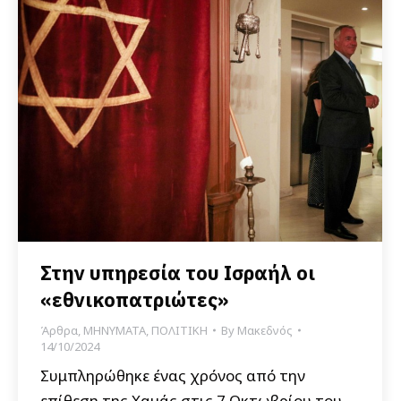
Στην υπηρεσία του Ισραήλ οι
«εθνικοπατριώτες»
Άρθρα
,
ΜΗΝΥΜΑΤΑ
,
ΠΟΛΙΤΙΚΗ
By
Μακεδνός
14/10/2024
Συμπληρώθηκε ένας χρόνος από την
επίθεση της Χαμάς στις 7 Οκτωβρίου του