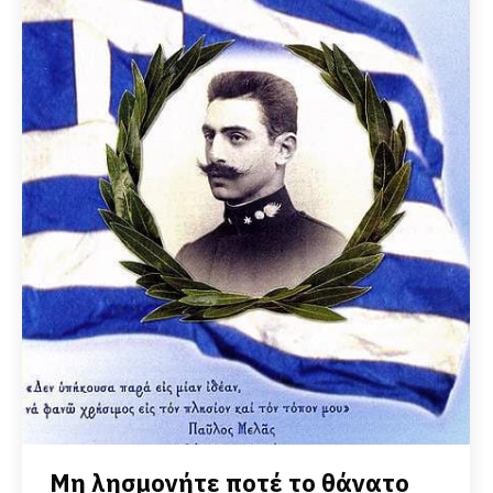
Μη λησμονήτε ποτέ το θάνατο