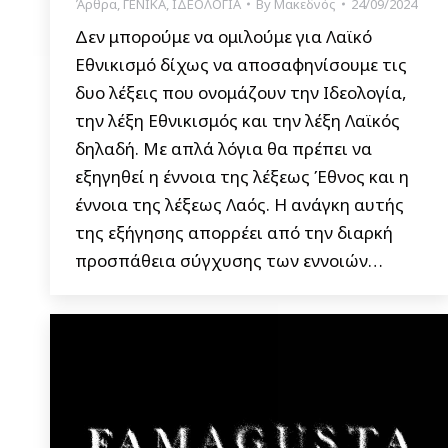
Άρθρα
,
ΓΕΝΙΚΑ
,
ΙΔΕΟΛΟΓΙΑ
By
Μακεδνός
24/09/2024
Δεν μπορούμε να ομιλούμε για Λαϊκό
Εθνικισμό δίχως να αποσαφηνίσουμε τις
δυο λέξεις που ονομάζουν την Ιδεολογία,
την λέξη Εθνικισμός και την λέξη Λαϊκός
δηλαδή. Με απλά λόγια θα πρέπει να
εξηγηθεί η έννοια της λέξεως Έθνος και η
έννοια της λέξεως Λαός. Η ανάγκη αυτής
της εξήγησης απορρέει από την διαρκή
προσπάθεια σύγχυσης των εννοιών…