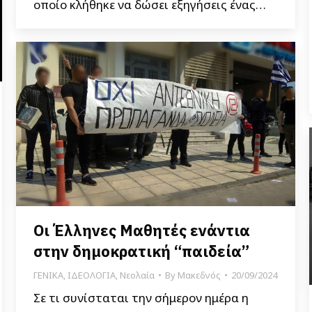
οποίο κλήθηκε να δώσει εξηγήσεις ένας…
Οι Έλληνες Μαθητές ενάντια
στην δημοκρατική “παιδεία”
ΓΕΝΙΚΑ
,
ΙΔΕΟΛΟΓΙΑ
,
Νεολαία
By
Μακεδνός
20/09/2024
Σε τι συνίσταται την σήμερον ημέρα η