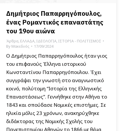
Δημήτριος Παπαρρηγόπουλος,
ένας Ρομαντικός επαναστάτης
του 19ου αιώνα
Άρθρα
,
ΕΛΛΑΔΑ
,
ΙΔΕΟΛΟΓΙΑ
,
ΙΣΤΟΡΙΑ - ΠΟΛΙΤΙΣΜΟΣ
By
Μακεδνός
17/09/2024
Ο Δημήτριος Παπαρρηγόπουλος ήταν γιος
του επιφανούς Έλληνα ιστορικού
Κωνσταντίνου Παπαρρηγόπουλου. Έχει
συγγράψει την γνωστή στο αναγνωστικό
κοινό, πολύτομη “Ιστορία της Ελληνικής
Επαναστάσεως”. Γεννήθηκε στην Αθήνα το
1843 και σπούδασε Νομικές επιστήμες. Σε
ηλικία μόλις 23 χρόνων, ανακηρύχθηκε
διδάκτορας της Νομικής Σχολής του
Πανεπιστημίου Αθηνών το 1866 με θέμα