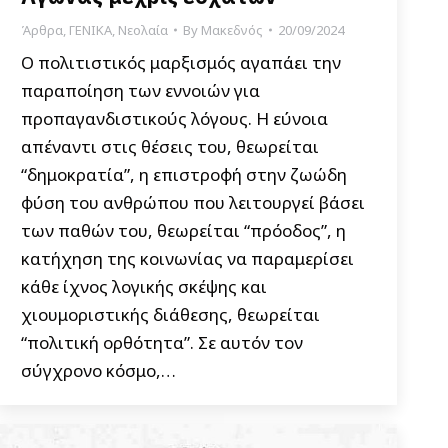
Άρθρα
,
ΓΕΝΙΚΑ
,
Νεολαία
By
Μακεδνός
20/09/2024
Ο πολιτιστικός μαρξισμός αγαπάει την
παραποίηση των εννοιών για
προπαγανδιστικούς λόγους. Η εύνοια
απέναντι στις θέσεις του, θεωρείται
“δημοκρατία”, η επιστροφή στην ζωώδη
φύση του ανθρώπου που λειτουργεί βάσει
των παθών του, θεωρείται “πρόοδος”, η
κατήχηση της κοινωνίας να παραμερίσει
κάθε ίχνος λογικής σκέψης και
χιουμοριστικής διάθεσης, θεωρείται
“πολιτική ορθότητα”. Σε αυτόν τον
σύγχρονο κόσμο,…