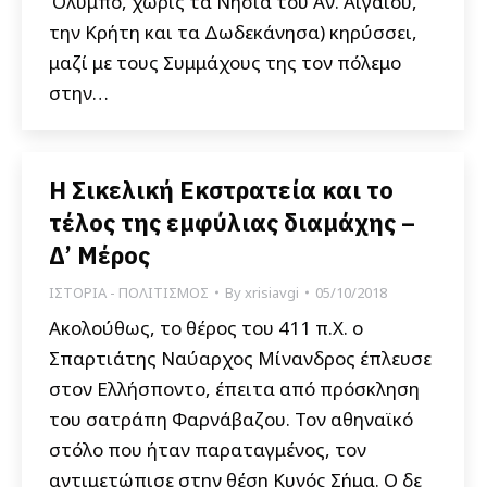
Όλυμπο, χωρίς τα Νησιά του Αν. Αιγαίου,
την Κρήτη και τα Δωδεκάνησα) κηρύσσει,
μαζί με τους Συμμάχους της τον πόλεμο
στην…
Η Σικελική Εκστρατεία και το
τέλος της εμφύλιας διαμάχης –
Δ’ Μέρος
ΙΣΤΟΡΙΑ - ΠΟΛΙΤΙΣΜΟΣ
By
xrisiavgi
05/10/2018
Ακολούθως, το θέρος του 411 π.Χ. ο
Σπαρτιάτης Ναύαρχος Μίνανδρος έπλευσε
στον Ελλήσποντο, έπειτα από πρόσκληση
του σατράπη Φαρνάβαζου. Τον αθηναϊκό
στόλο που ήταν παραταγμένος, τον
αντιμετώπισε στην θέση Κυνός Σήμα. Ο δε