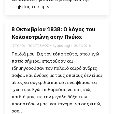
εφηβείας του πριν…
8 Οκτωβρίου 1838: Ο λόγος του
Κολοκοτρώνη στην Πνύκα
ΙΣΤΟΡΙΑ - ΠΟΛΙΤΙΣΜΟΣ
By
xrisiavgi
08/10/2018
Παιδιά μου! Εις τον τόπο τούτο, οπού εγώ
πατώ σήμερα, επατούσαν και
εδημηγορούσαν τον παλαιό καιρό άνδρες
σοφοί, και άνδρες με τους οποίους δεν είμαι
άξιος να συγκριθώ και ούτε να φθάσω τα
ίχνη των. Εγώ επιθυμούσα να σας ιδώ,
παιδιά μου, εις την μεγάλη δόξα των
προπατόρων μας, και έρχομαι να σας ειπώ,
όσα…