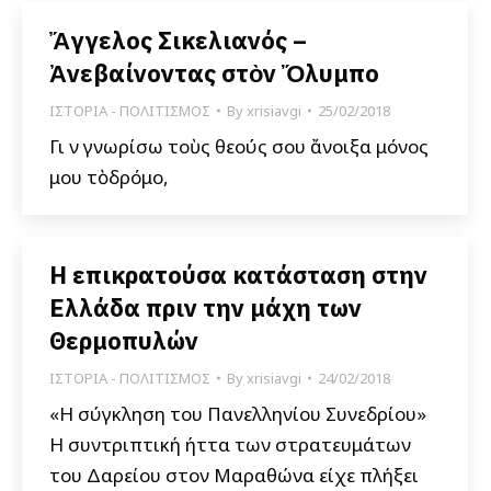
Ἄγγελος Σικελιανός –
Ἀνεβαίνοντας στὸν Ὄλυμπο
ΙΣΤΟΡΙΑ - ΠΟΛΙΤΙΣΜΟΣ
By
xrisiavgi
25/02/2018
Γιὰ νὰ γνωρίσω τοὺς θεούς σου ἄνοιξα μόνος
μου τὸδρόμο,
Η επικρατούσα κατάσταση στην
Ελλάδα πριν την μάχη των
Θερμοπυλών
ΙΣΤΟΡΙΑ - ΠΟΛΙΤΙΣΜΟΣ
By
xrisiavgi
24/02/2018
«Η σύγκληση του Πανελληνίου Συνεδρίου»
Η συντριπτική ήττα των στρατευμάτων
του Δαρείου στον Μαραθώνα είχε πλήξει