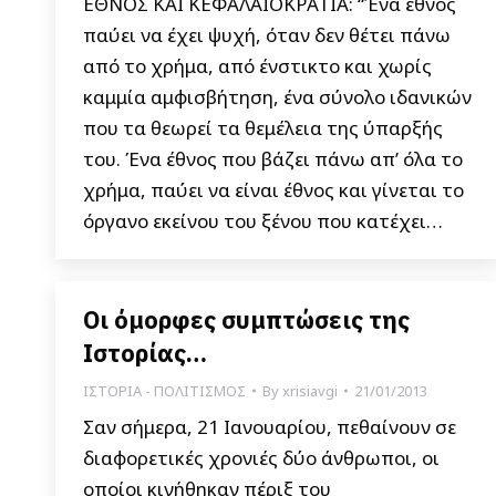
ΕΘΝΟΣ ΚΑΙ ΚΕΦΑΛΑΙΟΚΡΑΤΙΑ: “Ένα έθνος
παύει να έχει ψυχή, όταν δεν θέτει πάνω
από το χρήμα, από ένστικτο και χωρίς
καμμία αμφισβήτηση, ένα σύνολο ιδανικών
που τα θεωρεί τα θεμέλεια της ύπαρξής
του. Ένα έθνος που βάζει πάνω απ’ όλα το
χρήμα, παύει να είναι έθνος και γίνεται το
όργανο εκείνου του ξένου που κατέχει…
Οι όμορφες συμπτώσεις της
Ιστορίας…
ΙΣΤΟΡΙΑ - ΠΟΛΙΤΙΣΜΟΣ
By
xrisiavgi
21/01/2013
Σαν σήμερα, 21 Ιανουαρίου, πεθαίνουν σε
διαφορετικές χρονιές δύο άνθρωποι, οι
οποίοι κινήθηκαν πέριξ του