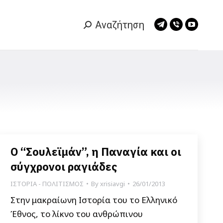
Αναζήτηση
Search:
Telegram
Viber
YouTub
page
page
page
opens
opens
opens
in
in
in
new
new
new
window
window
window
Ο “Σουλεϊμάν”, η Παναγία και οι
σύγχρονοι ραγιάδες
ΙΣΤΟΡΙΑ - ΠΟΛΙΤΙΣΜΟΣ
By
xrisiavgi
26/01/2013
Στην μακραίωνη Ιστορία του το Ελληνικό
Έθνος, το λίκνο του ανθρώπινου