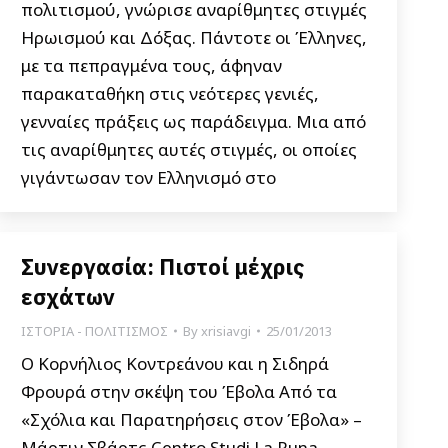
πολιτισμού, γνώρισε αναρίθμητες στιγμές
Ηρωισμού και Δόξας. Πάντοτε οι Έλληνες,
με τα πεπραγμένα τους, άφηναν
παρακαταθήκη στις νεότερες γενιές,
γενναίες πράξεις ως παράδειγμα. Μια από
τις αναρίθμητες αυτές στιγμές, οι οποίες
γιγάντωσαν τον Ελληνισμό στο
Συνεργασία: Πιστοί μέχρις
εσχάτων
ΙΣΤΟΡΙΑ - ΠΟΛΙΤΙΣΜΟΣ
By
xrisiavgi
25/01/2013
Ο Κορνήλιος Κοντρεάνου και η Σιδηρά
Φρουρά στην σκέψη του Έβολα Από τα
«Σχόλια και Παρατηρήσεις στον Έβολα» –
Μάρτιν Σβάρτς Centro Studi La Runa-