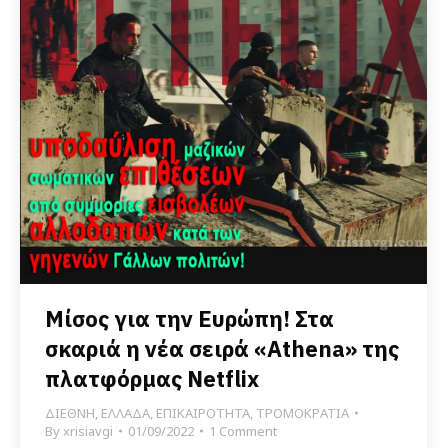
Μίσος για την Ευρώπη! Στα
σκαριά η νέα σειρά «Athena» της
πλατφόρμας Netflix
ΔΙΕΘΝΗ
,
ΕΛΛΑΔΑ
,
ΕΠΙΚΑΙΡΟΤΗΤΑ
,
ΤΡΟΜΟΚΡΑΤΙΑ
By
xrisiavgi
01/09/2022
1 Comment