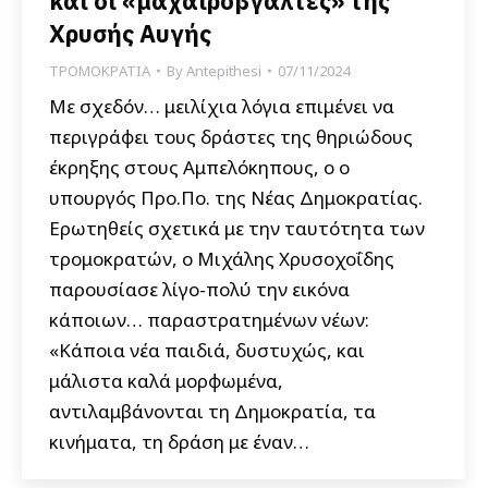
και οι «μαχαιροβγάλτες» της
Χρυσής Αυγής
ΤΡΟΜΟΚΡΑΤΙΑ
By
Antepithesi
07/11/2024
Με σχεδόν… μειλίχια λόγια επιμένει να
περιγράφει τους δράστες της θηριώδους
έκρηξης στους Αμπελόκηπους, ο ο
υπουργός Προ.Πο. της Νέας Δημοκρατίας.
Ερωτηθείς σχετικά με την ταυτότητα των
τρομοκρατών, ο Μιχάλης Χρυσοχοΐδης
παρουσίασε λίγο-πολύ την εικόνα
κάποιων… παραστρατημένων νέων:
«Κάποια νέα παιδιά, δυστυχώς, και
μάλιστα καλά μορφωμένα,
αντιλαμβάνονται τη Δημοκρατία, τα
κινήματα, τη δράση με έναν…