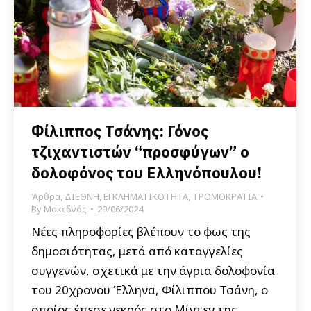
Φίλιππος Τσάνης: Γόνος
τζιχαντιστών “προσφύγων” ο
δολοφόνος του Ελληνόπουλου!
Άρθρα
,
ΔΙΕΘΝΗ
,
ΕΓΚΛΗΜΑΤΙΚΟΤΗΤΑ
,
ΤΡΟΜΟΚΡΑΤΙΑ
By
Μακεδνός
29/06/2024
Νέες πληροφορίες βλέπουν το φως της
δημοσιότητας, μετά από καταγγελίες
συγγενών, σχετικά με την άγρια δολοφονία
του 20χρονου Έλληνα, Φίλιππου Τσάνη, ο
οποίος έπεσε νεκρός στο Μίντεν της