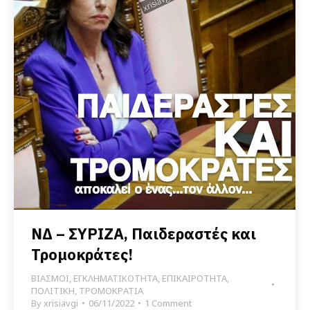
ΝΔ – ΣΥΡΙΖΑ, Παιδεραστές και
Τρομοκράτες!
ΒΙΑΣΜΟΙ
,
ΕΓΚΛΗΜΑΤΙΚΟΤΗΤΑ
,
ΕΠΙΚΑΙΡΟΤΗΤΑ
,
ΠΟΛΙΤΙΚΗ
,
ΤΡΟΜΟΚΡΑΤΙΑ
By
xrisiavgi
06/11/2022
1 Comment