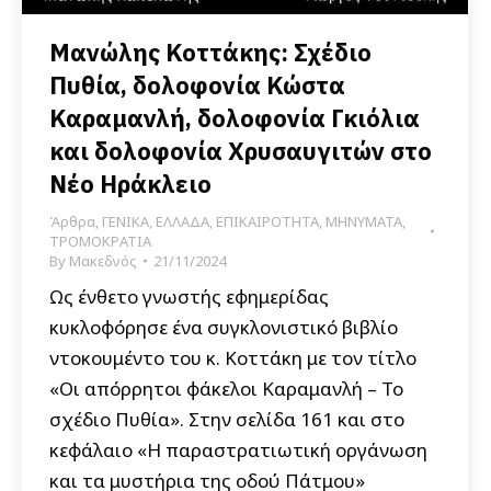
Μανώλης Κοττάκης: Σχέδιο
Πυθία, δολοφονία Κώστα
Καραμανλή, δολοφονία Γκιόλια
και δολοφονία Χρυσαυγιτών στο
Νέο Ηράκλειο
Άρθρα
,
ΓΕΝΙΚΑ
,
ΕΛΛΑΔΑ
,
ΕΠΙΚΑΙΡΟΤΗΤΑ
,
ΜΗΝΥΜΑΤΑ
,
ΤΡΟΜΟΚΡΑΤΙΑ
By
Μακεδνός
21/11/2024
Ως ένθετο γνωστής εφημερίδας
κυκλοφόρησε ένα συγκλονιστικό βιβλίο
ντοκουμέντο του κ. Κοττάκη με τον τίτλο
«Οι απόρρητοι φάκελοι Καραμανλή – Το
σχέδιο Πυθία». Στην σελίδα 161 και στο
κεφάλαιο «Η παραστρατιωτική οργάνωση
και τα μυστήρια της οδού Πάτμου»