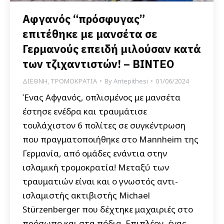
Αφγανός “πρόσφυγας”
επιτέθηκε με μανσέτα σε
Γερμανούς επειδή μιλούσαν κατά
των τζιχαντιστών! – ΒΙΝΤΕΟ
ΔΙΕΘΝΗ
,
ΤΡΟΜΟΚΡΑΤΙΑ
By
Antepithesi
01/06/2024
Ένας Αφγανός, οπλισμένος με μανσέτα
έστησε ενέδρα και τραυμάτισε
τουλάχιστον 6 πολίτες σε συγκέντρωση
που πραγματοποιήθηκε στο Mannheim της
Γερμανία, από ομάδες ενάντια στην
ισλαμική τρομοκρατία! Μεταξύ των
τραυματιών είναι και ο γνωστός αντι-
ισλαμιστής ακτιβιστής Michael
Stürzenberger που δέχτηκε μαχαιριές στο
πρόσωπο και στα πόδια. Επιπλέον, ένας