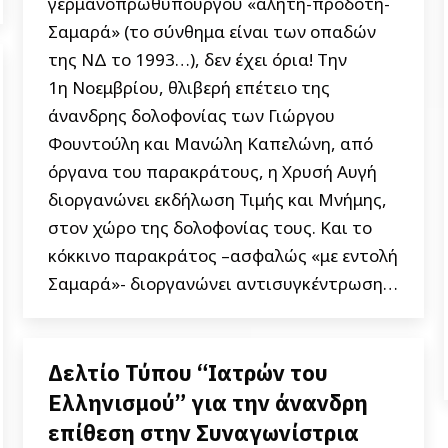
γερμανοπρωθυπουργού «αλήτη-προδότη-
Σαμαρά» (το σύνθημα είναι των οπαδών
της ΝΔ το 1993…), δεν έχει όρια! Την
1η Νοεμβρίου, θλιβερή επέτειο της
άνανδρης δολοφονίας των Γιώργου
Φουντούλη και Μανώλη Καπελώνη, από
όργανα του παρακράτους, η Χρυσή Αυγή
διοργανώνει εκδήλωση Τιμής και Μνήμης,
στον χώρο της δολοφονίας τους. Και το
κόκκινο παρακράτος –ασφαλώς «με εντολή
Σαμαρά»- διοργανώνει αντισυγκέντρωση…
Δελτίο Τύπου “Ιατρών του
Ελληνισμού” για την άνανδρη
επίθεση στην Συναγωνίστρια