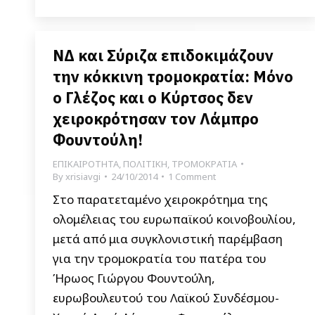
ΝΔ και Σύριζα επιδοκιμάζουν
την κόκκινη τρομοκρατία: Μόνο
ο Γλέζος και ο Κύρτσος δεν
χειροκρότησαν τον Λάμπρο
Φουντούλη!
ΕΠΙΚΑΙΡΟΤΗΤΑ
,
ΠΟΛΙΤΙΚΗ
,
ΤΡΟΜΟΚΡΑΤΙΑ
By
xrisiavgi
24/10/2014
1 Comment
Στο παρατεταμένο χειροκρότημα της
ολομέλειας του ευρωπαϊκού κοινοβουλίου,
μετά από μια συγκλονιστική παρέμβαση
για την τρομοκρατία του πατέρα του
Ήρωος Γιώργου Φουντούλη,
ευρωβουλευτού του Λαϊκού Συνδέσμου-