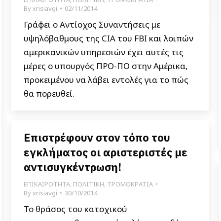
By
xrisiavgi
02/11/2014
Γράφει ο Αντίοχος Συναντήσεις με
υψηλόβαθμους της CIA του FBI και λοιπών
αμερικανικών υπηρεσιών έχει αυτές τις
μέρες ο υπουργός ΠΡΟ-ΠΟ στην Αμέρικα,
προκειμένου να λάβει εντολές για το πώς
θα πορευθεί.
Επιστρέφουν στον τόπο του
εγκλήματος οι αριστεριστές με
αντισυγκέντρωση!
ΕΠΙΚΑΙΡΟΤΗΤΑ
,
ΠΟΛΙΤΙΚΗ
,
ΤΡΟΜΟΚΡΑΤΙΑ
By
xrisiavgi
30/10/2014
Το θράσος του κατοχικού