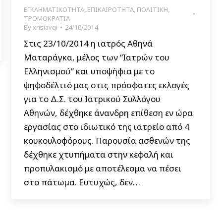
ΕΓΚΛΗΜΑΤΙΚΟΤΗΤΑ
,
ΕΠΙΚΑΙΡΟΤΗΤΑ
,
ΠΟΛΙΤΙΚΗ
,
ΤΡΟΜΟΚΡΑΤΙΑ
By
xrisiavgi
24/10/2014
Στις 23/10/2014 η ιατρός Αθηνά
Ματαράγκα, μέλος των “Ιατρών του
Ελληνισμού” και υποψήφια με το
ψηφοδέλτιό μας στις πρόσφατες εκλογές
για το Δ.Σ. του Ιατρικού Συλλόγου
Αθηνών, δέχθηκε άνανδρη επίθεση εν ώρα
εργασίας στο ιδιωτικό της ιατρείο από 4
κουκουλοφόρους. Παρουσία ασθενών της
δέχθηκε χτυπήματα στην κεφαλή και
προπυλακισμό με αποτέλεσμα να πέσει
στο πάτωμα. Ευτυχώς, δεν…