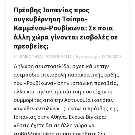
Πρέσβης Ισπανίας προς
συγκυβέρνηση Τσίπρα-
Καμμένου-Ρουβίκωνα: Σε ποια
άλλη χώρα γίνονται εισβολές σε
πρεσβείες;
ΕΠΙΚΑΙΡΟΤΗΤΑ
,
ΤΡΟΜΟΚΡΑΤΙΑ
By
xrisiavgi
15/10/2017
Δήλωση σε ιστοσελίδα, σχετικά με την
ανεμπόδιστη εισβολή παρακρατικής ορδής
του «Ρουβίκωνα» στην ισπανική πρεσβεία,
αλλά και την αντιμετώπιση που είχαν οι
συμμορίτες από την Αστυνομία (κατόπιν
«άνωθεν εντολών»…), έκανε ο πρέσβης της
Ισπανίας στην Αθήνα, Ενρίκε Βιγκέρα:
«Εσείς έχετε δει σε άλλη χώρα να
εισβάλλουν μέσα σε μια πρεσβεία; Σας