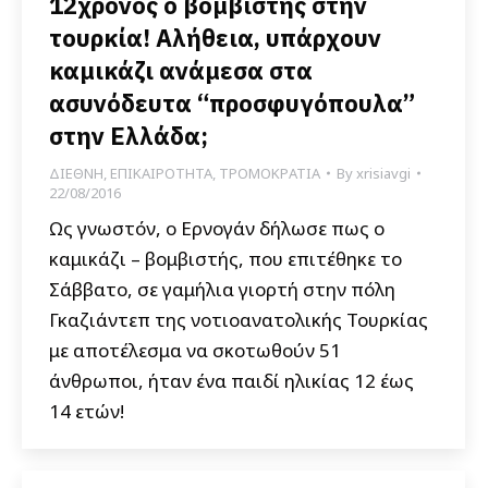
12χρονος ο βομβιστής στην
τουρκία! Αλήθεια, υπάρχουν
καμικάζι ανάμεσα στα
ασυνόδευτα “προσφυγόπουλα”
στην Ελλάδα;
ΔΙΕΘΝΗ
,
ΕΠΙΚΑΙΡΟΤΗΤΑ
,
ΤΡΟΜΟΚΡΑΤΙΑ
By
xrisiavgi
22/08/2016
Ως γνωστόν, ο Ερνογάν δήλωσε πως ο
καμικάζι – βομβιστής, που επιτέθηκε το
Σάββατο, σε γαμήλια γιορτή στην πόλη
Γκαζιάντεπ της νοτιοανατολικής Τουρκίας
με αποτέλεσμα να σκοτωθούν 51
άνθρωποι, ήταν ένα παιδί ηλικίας 12 έως
14 ετών!