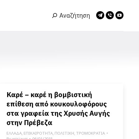
Αναζήτηση
Search:
Telegram
Viber
YouTub
page
page
page
opens
opens
opens
in
in
in
new
new
new
window
window
window
Καρέ – καρέ η βομβιστική
επίθεση από κουκουλοφόρους
στα γραφεία της Χρυσής Αυγής
στην Πρέβεζα
ΕΛΛΑΔΑ
,
ΕΠΙΚΑΙΡΟΤΗΤΑ
,
ΠΟΛΙΤΙΚΗ
,
ΤΡΟΜΟΚΡΑΤΙΑ
By
xrisiavgi
06/01/2015