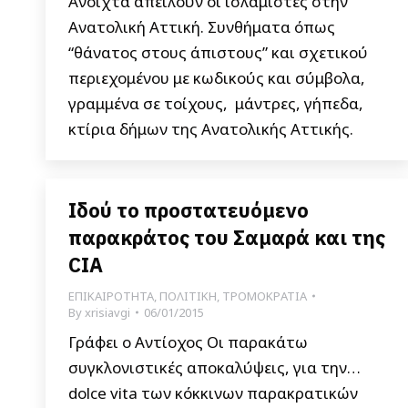
Aνοιχτά απειλούν οι ισλαμιστές στην
Ανατολική Αττική. Συνθήματα όπως
“θάνατος στους άπιστους” και σχετικού
περιεχομένου με κωδικούς και σύμβολα,
γραμμένα σε τοίχους, μάντρες, γήπεδα,
κτίρια δήμων της Ανατολικής Αττικής.
Ιδού το προστατευόμενο
παρακράτος του Σαμαρά και της
CIA
ΕΠΙΚΑΙΡΟΤΗΤΑ
,
ΠΟΛΙΤΙΚΗ
,
ΤΡΟΜΟΚΡΑΤΙΑ
By
xrisiavgi
06/01/2015
Γράφει ο Αντίοχος Οι παρακάτω
συγκλονιστικές αποκαλύψεις, για την…
dolce vita των κόκκινων παρακρατικών