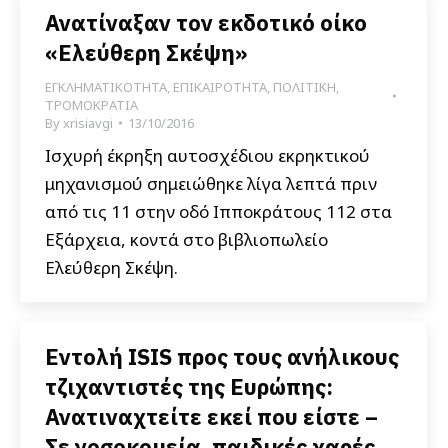
Ανατίναξαν τον εκδοτικό οίκο
«Ελεύθερη Σκέψη»
ΕΓΚΛΗΜΑΤΙΚΟΤΗΤΑ
,
ΕΠΙΚΑΙΡΟΤΗΤΑ
,
ΠΟΛΙΤΙΚΗ
,
ΤΡΟΜΟΚΡΑΤΙΑ
By
xrisiavgi
13/10/2016
Ισχυρή έκρηξη αυτοσχέδιου εκρηκτικού
μηχανισμού σημειώθηκε λίγα λεπτά πριν
από τις 11 στην οδό Ιπποκράτους 112 στα
Εξάρχεια, κοντά στο βιβλιοπωλείο
Ελεύθερη Σκέψη.
Εντολή ISIS προς τους ανήλικους
τζιχαντιστές της Ευρώπης:
Ανατιναχτείτε εκεί που είστε –
Σε νοσοκομεία, παιδικές χαρές