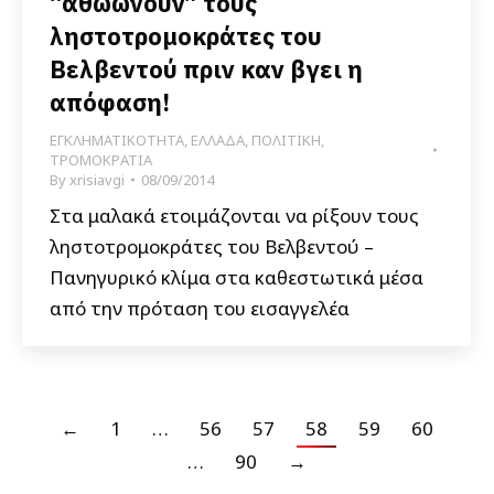
“αθωώνουν” τους
ληστοτρομοκράτες του
Βελβεντού πριν καν βγει η
απόφαση!
ΕΓΚΛΗΜΑΤΙΚΟΤΗΤΑ
,
ΕΛΛΑΔΑ
,
ΠΟΛΙΤΙΚΗ
,
ΤΡΟΜΟΚΡΑΤΙΑ
By
xrisiavgi
08/09/2014
Στα μαλακά ετοιμάζονται να ρίξουν τους
ληστοτρομοκράτες του Βελβεντού –
Πανηγυρικό κλίμα στα καθεστωτικά μέσα
από την πρόταση του εισαγγελέα
←
1
…
56
57
58
59
60
…
90
→