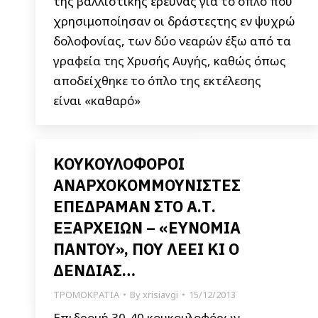
της βαλλιστικής έρευνας για το όπλο που
χρησιμοποίησαν οι δράστεςτης εν ψυχρώ
δολοφονίας, των δύο νεαρών έξω από τα
γραφεία της Χρυσής Αυγής, καθώς όπως
αποδείχθηκε το όπλο της εκτέλεσης
είναι «καθαρό»
ΚΟΥΚΟΥΛΟΦΟΡΟΙ
ΑΝΑΡΧΟΚΟΜΜΟΥΝΙΣΤΕΣ
ΕΠΕΔΡΑΜΑΝ ΣΤΟ Α.Τ.
ΕΞΑΡΧΕΙΩΝ – «ΕΥΝΟΜΙΑ
ΠΑΝΤΟΥ», ΠΟΥ ΛΕΕΙ ΚΙ Ο
ΔΕΝΔΙΑΣ…
ΤΡΟΜΟΚΡΑΤΙΑ
By
xrisiavgi
15/12/2013
Επιδρομή 30-40 κουκουλοφόρων