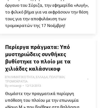
όργανο του Σύριζα, την εφημερίδα «Αυγή»,
το φιλικό βήμα για να εκφράσουν την θέση
τους για την αποφυλάκιση των
τρομοκρατών της 17 Νοέμβρη!
Περίεργα πράγματα: Υπό
μυστηριώδεις συνθήκες
βυθίστηκε το πλοίο με τα
χιλιάδες καλάσνικοφ
ΕΓΚΛΗΜΑΤΙΚΟΤΗΤΑ
,
ΕΛΛΑΔΑ
,
ΠΟΛΙΤΙΚΗ
,
ΤΡΟΜΟΚΡΑΤΙΑ
By
xrisiavgi
12/12/2013
Θυμάστε την πραγματικά περίεργη
υπόθεση του πλοίου με την επωνυμία
«Νουρ Μ.» που βρέθηκε στη θαλάσσια