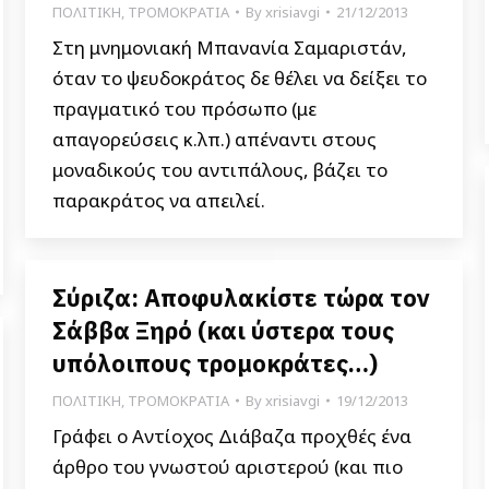
ΠΟΛΙΤΙΚΗ
,
ΤΡΟΜΟΚΡΑΤΙΑ
By
xrisiavgi
21/12/2013
Στη μνημονιακή Μπανανία Σαμαριστάν,
όταν το ψευδοκράτος δε θέλει να δείξει το
πραγματικό του πρόσωπο (με
απαγορεύσεις κ.λπ.) απέναντι στους
μοναδικούς του αντιπάλους, βάζει το
παρακράτος να απειλεί.
Σύριζα: Αποφυλακίστε τώρα τον
Σάββα Ξηρό (και ύστερα τους
υπόλοιπους τρομοκράτες…)
ΠΟΛΙΤΙΚΗ
,
ΤΡΟΜΟΚΡΑΤΙΑ
By
xrisiavgi
19/12/2013
Γράφει ο Αντίοχος Διάβαζα προχθές ένα
άρθρο του γνωστού αριστερού (και πιο