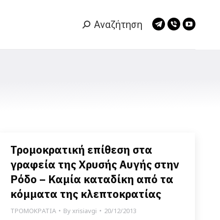
Αναζήτηση
Search:
Telegram
Viber
YouTub
page
page
page
opens
opens
opens
in
in
in
new
new
new
window
window
window
Τρομοκρατική επίθεση στα
γραφεία της Χρυσής Αυγής στην
Ρόδο – Καμία καταδίκη από τα
κόμματα της κλεπτοκρατίας
ΤΡΟΜΟΚΡΑΤΙΑ
By
xrisiavgi
20/12/2013