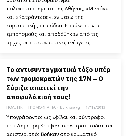
πολυκαταστήματα της Αθήνας, «Μινιόν»
και «Κατράντζος», εν μέσω της
εορταστικής περιόδου. Επρόκειτο για
εμπρησμούς και αποδόθηκαν από τις
αρχές σε τρομοκρατικές ενέργειες.
Το αντισυνταγματικό τόξο υπέρ
των τρομοκρατών της 17Ν – Ο
Σύριζα απαιτεί την
αποφυλάκισή τους!
ΠΟΛΙΤΙΚΗ
,
ΤΡΟΜΟΚΡΑΤΙΑ
By
xrisiavgi
17/12/2013
Υπογράφοντες ως «φίλοι και σύντροφοι
του Δημήτρη Κουφοντίνα», κρατικοδίαιτοι
αριστεριστές βρήκαν στο κομματικό