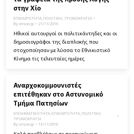
στην Χίο
ΕΠΙΚΑΙΡΟΤΗΤΑ
,
ΠΟΛΙΤΙΚΗ
,
ΤΡΟΜΟΚΡΑΤΙΑ
By
xrisiavgi
21/11/2016
Ηθικοί αυτουργοί οι πολιτικάντηδες και οι
δημοσιογράφοι της διαπλοκής που
στοχοποίησαν με λύσσα το Εθνικιστικό
Κίνημα τις τελευταίες ημέρες
Αναρχοκομμουνιστές
επιτέθηκαν στο Αστυνομικό
Τμήμα Πατησίων
ΕΓΚΛΗΜΑΤΙΚΟΤΗΤΑ
,
ΕΠΙΚΑΙΡΟΤΗΤΑ
,
ΠΟΛΙΤΙΚΗ
,
ΤΡΟΜΟΚΡΑΤΙΑ
By
xrisiavgi
13/11/2016
Καλά προβλέψαμε σε προηγούμενη