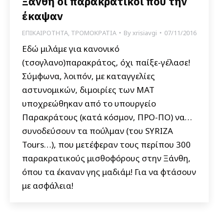
Ξάνθη οι παρακρατικοί που την
έκαψαν
ΕΠΙΚΑΙΡΟΤΗΤΑ
,
ΤΡΟΜΟΚΡΑΤΙΑ
By
xrisiavgi
07/11/2016
Εδώ μιλάμε για κανονικό
(τσογλανο)παρακράτος, όχι παίξε-γέλασε!
Σύμφωνα, λοιπόν, με καταγγελίες
αστυνομικών, διμοιρίες των ΜΑΤ
υποχρεώθηκαν από το υπουργείο
Παρακράτους (κατά κόσμον, ΠΡΟ-ΠΟ) να…
συνοδεύσουν τα πούλμαν (του SYRIZA
Tours…), που μετέφεραν τους περίπου 300
παρακρατικούς μισθοφόρους στην Ξάνθη,
όπου τα έκαναν γης μαδιάμ! Για να φτάσουν
με ασφάλεια!