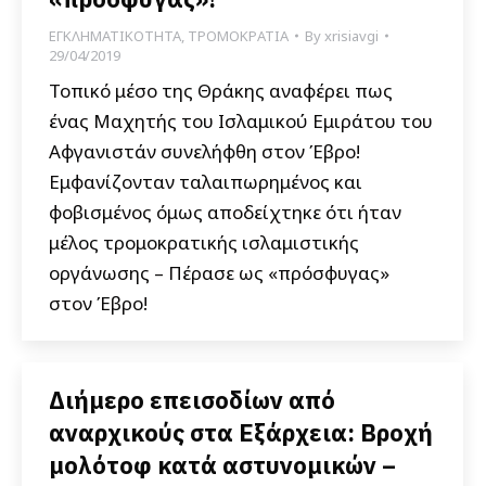
ΕΓΚΛΗΜΑΤΙΚΟΤΗΤΑ
,
ΤΡΟΜΟΚΡΑΤΙΑ
By
xrisiavgi
29/04/2019
Τοπικό μέσο της Θράκης αναφέρει πως
ένας Μαχητής του Ισλαμικού Εμιράτου του
Αφγανιστάν συνελήφθη στον Έβρο!
Εμφανίζονταν ταλαιπωρημένος και
φοβισμένος όμως αποδείχτηκε ότι ήταν
μέλος τρομοκρατικής ισλαμιστικής
οργάνωσης – Πέρασε ως «πρόσφυγας»
στον Έβρο!
Διήμερο επεισοδίων από
αναρχικούς στα Εξάρχεια: Βροχή
μολότοφ κατά αστυνομικών –