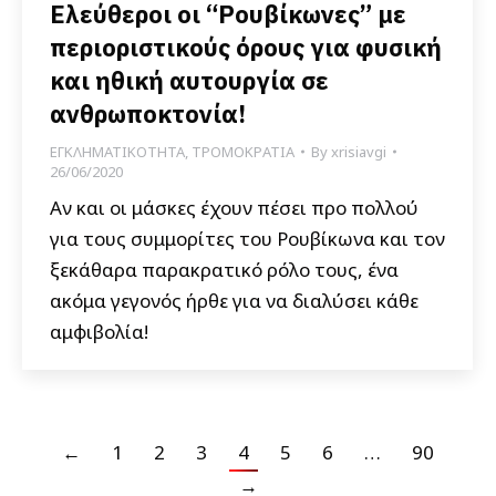
Ελεύθεροι οι “Ρουβίκωνες” με
περιοριστικούς όρους για φυσική
και ηθική αυτουργία σε
ανθρωποκτονία!
ΕΓΚΛΗΜΑΤΙΚΟΤΗΤΑ
,
ΤΡΟΜΟΚΡΑΤΙΑ
By
xrisiavgi
26/06/2020
Αν και οι μάσκες έχουν πέσει προ πολλού
για τους συμμορίτες του Ρουβίκωνα και τον
ξεκάθαρα παρακρατικό ρόλο τους, ένα
ακόμα γεγονός ήρθε για να διαλύσει κάθε
αμφιβολία!
←
1
2
3
4
5
6
…
90
→