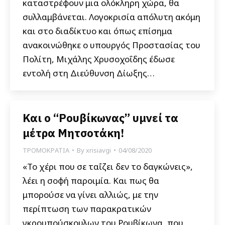
καταστρέφουν μια ολόκληρη χώρα, θα
συλλαμβάνεται. Λογοκρισία απόλυτη ακόμη
και στο διαδίκτυο και όπως επίσημα
ανακοινώθηκε ο υπουργός Προστασίας του
Πολίτη, Μιχάλης Χρυσοχοΐδης έδωσε
εντολή στη Διεύθυνση Δίωξης…
Και ο “Ρουβίκωνας” υμνεί τα
μέτρα Μητσοτάκη!
ΤΡΟΜΟΚΡΑΤΙΑ
By
xrisiavgi
04/08/2020
«Το χέρι που σε ταΐζει δεν το δαγκώνεις»,
λέει η σοφή παροιμία. Και πως θα
μπορούσε να γίνει αλλιώς, με την
περίπτωση των παρακρατικών
γκρουπούσκουλων του Ρουβίκωνα, που