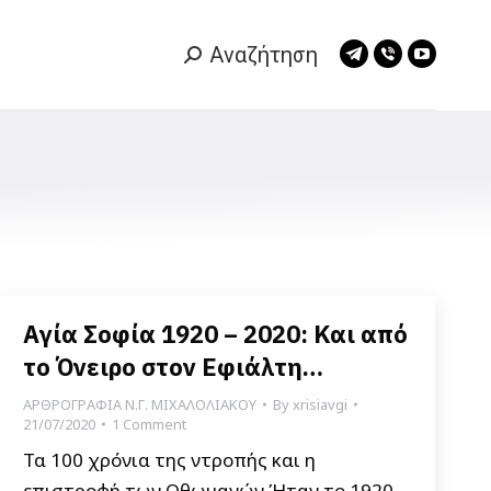
Αναζήτηση
Search:
Telegram
Viber
YouTub
page
page
page
opens
opens
opens
in
in
in
new
new
new
window
window
window
Αγία Σοφία 1920 – 2020: Και από
το Όνειρο στον Εφιάλτη…
ΑΡΘΡΟΓΡΑΦΙΑ Ν.Γ. ΜΙΧΑΛΟΛΙΑΚΟΥ
By
xrisiavgi
21/07/2020
1 Comment
Τα 100 χρόνια της ντροπής και η
επιστροφή των Οθωμανών Ήταν το 1920