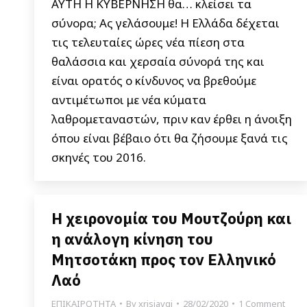
AYTH Η ΚΥΒΕΡΝΗΣΗ θα… κλείσει τα
σύνορα; Ας γελάσουμε! H Ελλάδα δέχεται
τις τελευταίες ώρες νέα πίεση στα
θαλάσσια και χερσαία σύνορά της και
είναι ορατός ο κίνδυνος να βρεθούμε
αντιμέτωποι με νέα κύματα
λαθρομεταναστών, πριν καν έρθει η άνοιξη
όπου είναι βέβαιο ότι θα ζήσουμε ξανά τις
σκηνές του 2016.
Η χειρονομία του Μουτζούρη και
η ανάλογη κίνηση του
Μητσοτάκη προς τον Ελληνικό
Λαό
ΕΠΙΚΑΙΡΟΤΗΤΑ
By
xrisiavgi
28/02/2020
1 Comment