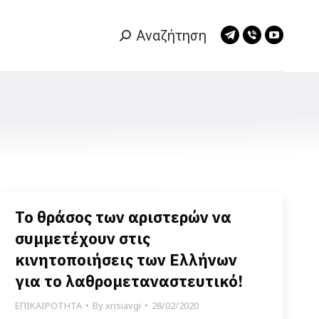
Αναζήτηση
Search:
Telegram
Viber
YouTub
page
page
page
opens
opens
opens
in
in
in
new
new
new
window
window
window
Το θράσος των αριστερών να
συμμετέχουν στις
κινητοποιήσεις των Ελλήνων
για το λαθρομεταναστευτικό!
ΕΠΙΚΑΙΡΟΤΗΤΑ
By
xrisiavgi
28/02/2020