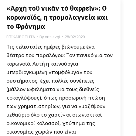
«Ἀρχὴ τοῦ νικᾶν τὸ θαρρεῖν»: Ο
κορωνοϊός, η τρομολαγνεία και
το Φρόνημα
ΕΠΙΚΑΙΡΟΤΗΤΑ
By
xrisiavgi
28/02/2020
Tις τελευταίες ημέρες βιώνουμε ένα
θέατρο του παραλόγου: Τον πανικό για τον
κορωνοϊό. Αυτή η καινούργια
υπερδιογκωμένη «πομφόλυγα» του
συστήματος, έχει πολλές συνέπειες
(μάλλον ωφελήματα για τους διεθνείς
τοκογλύφους), όπως προσωρινή πτώση
των χρηματιστηρίων, για να «μαζέψουν
μεθαύριο όλο το χαρτί» οι σιωνιστικοί
οικονομικοί κολοσσοί, χτύπημα της
οικονομίας χωρών που είναι