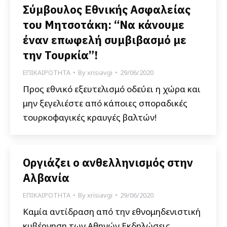
Σύμβουλος Εθνικής Ασφαλείας
του Μητσοτάκη: “Να κάνουμε
έναν επωφελή συμβιβασμό με
την Τουρκία”!
ΕΠΙΚΑΙΡΟΤΗΤΑ
By
xrisiavgi
29/06/2020
Προς εθνικό εξευτελισμό οδεύει η χώρα και
μην ξεγελιέστε από κάποιες σποραδικές
τουρκοφαγικές κραυγές βαλτών!
Οργιάζει ο ανθελληνισμός στην
Αλβανία
ΕΠΙΚΑΙΡΟΤΗΤΑ
By
xrisiavgi
29/06/2020
Καμία αντίδραση από την εθνομηδενιστική
κυβέρνηση των Αθηνών Εκδηλώσεις