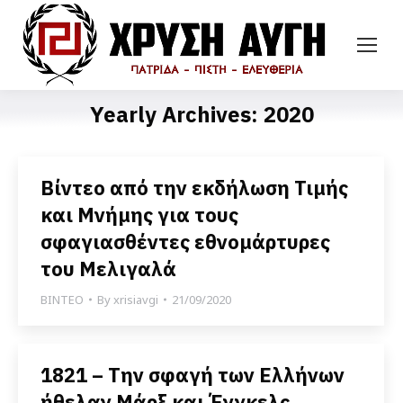
Yearly Archives:
2020
Βίντεο από την εκδήλωση Τιμής
και Μνήμης για τους
σφαγιασθέντες εθνομάρτυρες
του Μελιγαλά
ΒΙΝΤΕΟ
By
xrisiavgi
21/09/2020
1821 – Την σφαγή των Ελλήνων
ήθελαν Μάρξ και Ένγκελς