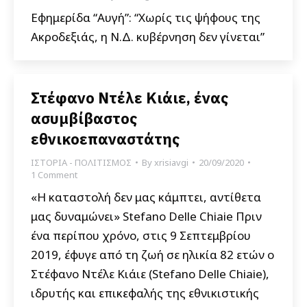
Εφημερίδα “Αυγή”: “Χωρίς τις ψήφους της
Ακροδεξιάς, η Ν.Δ. κυβέρνηση δεν γίνεται”
Στέφανο Ντέλε Κιάιε, ένας
ασυμβίβαστος
εθνικοεπαναστάτης
ΙΣΤΟΡΙΑ - ΠΟΛΙΤΙΣΜΟΣ
By
xrisiavgi
20/09/2020
1 Comment
«H καταστολή δεν μας κάμπτει, αντίθετα
μας δυναμώνει» Stefano Delle Chiaie Πριν
ένα περίπου χρόνο, στις 9 Σεπτεμβρίου
2019, έφυγε από τη ζωή σε ηλικία 82 ετών ο
Στέφανο Ντέλε Κιάιε (Stefano Delle Chiaie),
ιδρυτής και επικεφαλής της εθνικιστικής