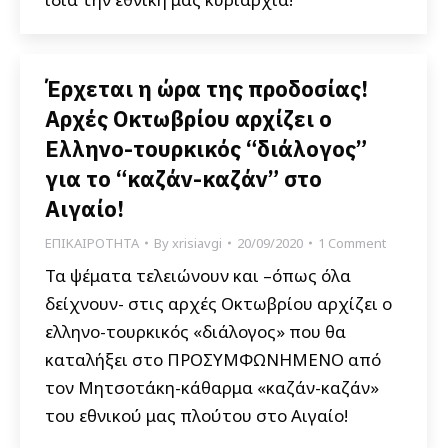
Έρχεται η ώρα της προδοσίας!
Αρχές Οκτωβρίου αρχίζει ο
Ελληνο-τουρκικός “διάλογος”
για το “καζάν-καζάν” στο
Αιγαίο!
ΕΠΙΚΑΙΡΟΤΗΤΑ
By
xrisiavgi
20/09/2020
1 Comment
Τα ψέματα τελειώνουν και –όπως όλα
δείχνουν- στις αρχές Οκτωβρίου αρχίζει ο
ελληνο-τουρκικός «διάλογος» που θα
καταλήξει στο ΠΡΟΣΥΜΦΩΝΗΜΕΝΟ από
τον Μητσοτάκη-κάθαρμα «καζάν-καζάν»
του εθνικού μας πλούτου στο Αιγαίο!