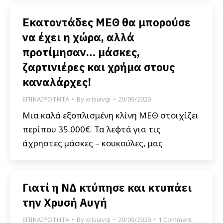
Εκατοντάδες ΜΕΘ θα μπορούσε
να έχει η χώρα, αλλά
προτίμησαν… μάσκες,
ζαρτινιέρες και χρήμα στους
καναλάρχες!
ΕΠΙΚΑΙΡΟΤΗΤΑ
By
xrisiavgi
20/09/2020
Μια καλά εξοπλισμένη κλίνη ΜΕΘ στοιχίζει
περίπου 35.000€. Τα λεφτά για τις
άχρηστες μάσκες – κουκούλες, μας
Γιατί η ΝΔ κτύπησε και κτυπάει
την Χρυσή Αυγή
ΕΠΙΚΑΙΡΟΤΗΤΑ
By
xrisiavgi
20/09/2020
1 Comment