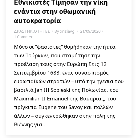
Εθνικιστές Τίμησαν την νίκη
ενάντια στην οθωμανική
αυτοκρατορία
ΔΡΑΣΤΗΡΙΟΤΗΤΕΣ
By
xrisiavgi
21/09/2020
1 Comment
Μόνο οι “φασίστες” θυμήθηκαν την ήττα
των Τούρκων, που σταμάτησε την
προέλασή τους στην Ευρώπη Στις 12
Σεπτεμβρίου 1683, ένας συνασπισμός
ευρωπαϊκών στρατών – υπό την ηγεσία του
βασιλιά Jan III Sobieski της Πολωνίας, του
Maximilian II Emanuel της Βαυαρίας, του
πρίγκιπα Eugene του Savoy και πολλών
άλλων – συγκεντρώθηκαν στην πόλη της
Βιέννης για…